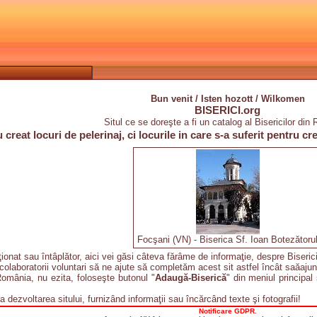
Bun venit / Isten hozott / Wilkomen
BISERICI.org
Situl ce se doreşte a fi un catalog al Bisericilor din
 creat locuri de pelerinaj, ci locurile in care s-a suferit pentru 
Focşani (VN) - Biserica Sf. Ioan Botezătoru
nţionat sau întâplător, aici vei găsi câteva fărâme de informaţie, despre Biseri
aboratorii voluntari să ne ajute să completăm acest sit astfel încât saăajun
 România, nu ezita, foloseşte butonul "
Adaugă-Biserică
" din meniul principal
a dezvoltarea sitului, furnizând informaţii sau încărcând texte şi fotografii!
Notificare GDPR.