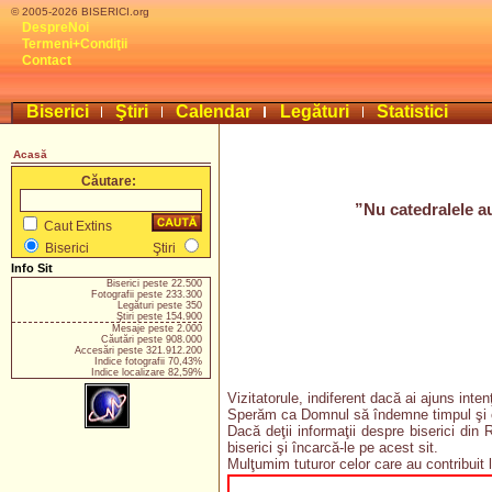
© 2005-2026 BISERICI.org
DespreNoi
Termeni+Condiţii
Contact
Biserici
Ştiri
Calendar
Legături
Statistici
Acasă
Căutare:
”Nu catedralele au
Caut Extins
Biserici
Ştiri
Info Sit
Biserici peste 22.500
Fotografii peste 233.300
Legături peste 350
Ştiri peste 154.900
Mesaje peste 2.000
Căutări peste 908.000
Accesări peste 321.912.200
Indice fotografii 70,43%
Indice localizare 82,59%
Vizitatorule, indiferent dacă ai ajuns inte
Sperăm ca Domnul să îndemne timpul şi col
Dacă deţii informaţii despre biserici din
biserici şi încarcă-le pe acest sit.
Mulţumim tuturor celor care au contribuit l