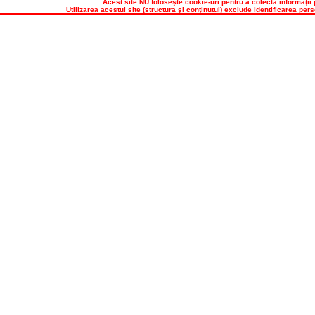
Acest site NU foloseşte cookie-uri pentru a colecta informaţii
Utilizarea acestui site (structura şi conţinutul) exclude identificarea perso