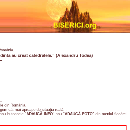
 România.
credinta au creat catedralele.” (Alexandru Todea)
l
cile din România.
gem cât mai aproape de situaţia reală...
 sau butoanele "
ADAUGĂ INFO
" sau "
ADAUGĂ FOTO
" din meniul fiecărei