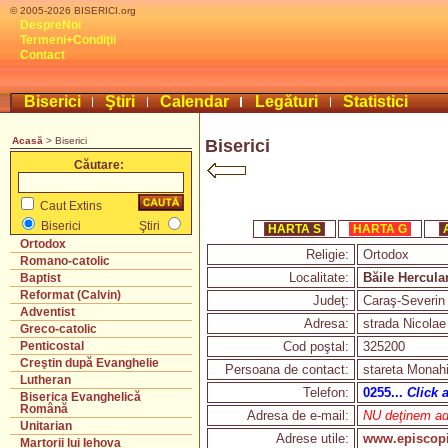
© 2005-2026 BISERICI.org
DespreNoi
Termeni+Condiţii
Contact
Biserici
Ştiri
Calendar
Legături
Statistici
Acasă
> Biserici
Biserici
Căutare:
Caut Extins
Biserici
Ştiri
HARTA S
HARTA G
Ortodox
Religie:
Ortodox
Romano-catolic
Localitate:
Băile Hercula
Baptist
Reformat (Calvin)
Judeţ:
Caraş-Severin
Adventist
Adresa:
strada Nicolae
Greco-catolic
Cod poştal:
325200
Penticostal
Creştin după Evanghelie
Persoana de contact:
stareta Monah
Lutheran
Telefon:
0255...
Click 
Biserica Evanghelică
Română
Adresa de e-mail:
NU deţinem adr
Unitarian
Adrese utile:
www.episcopi
Martorii lui Iehova