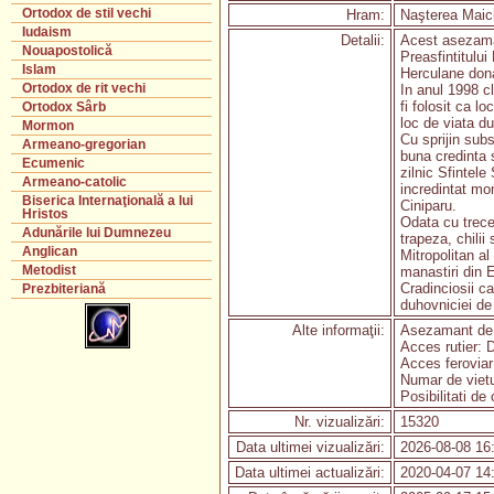
Ortodox de stil vechi
Hram:
Naşterea Maic
Iudaism
Detalii:
Acest asezaman
Nouapostolică
Preasfintitulu
Islam
Herculane dona
Ortodox de rit vechi
In anul 1998 cl
fi folosit ca l
Ortodox Sârb
loc de viata d
Mormon
Cu sprijin subs
Armeano-gregorian
buna credinta s
Ecumenic
zilnic Sfintel
Armeano-catolic
incredintat mo
Biserica Internaţională a lui
Ciniparu.
Hristos
Odata cu trece
Adunările lui Dumnezeu
trapeza, chilii
Anglican
Mitropolitan a
Metodist
manastiri din 
Cradinciosii c
Prezbiteriană
duhovniciei de
Alte informaţii:
Asezamant de
Acces rutier:
Acces feroviar
Numar de vietu
Posibilitati d
Nr. vizualizări:
15320
Data ultimei vizualizări:
2026-08-08 16
Data ultimei actualizări:
2020-04-07 14