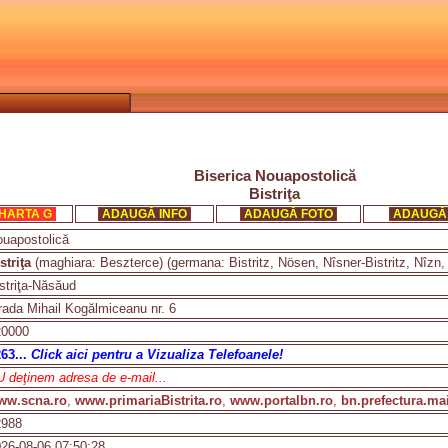
Biserica Nouapostolică
Bistriţa
HARTA G
ADAUGĂ INFO
ADAUGĂ FOTO
ADAUGĂ
uapostolică
striţa
(maghiara: Beszterce) (germana: Bistritz, Nösen, Nîsner-Bistritz, Nîzn, 
striţa-Năsăud
rada Mihail Kogălmiceanu nr. 6
20000
63...
Click aici pentru a Vizualiza Telefoanele!
 deţinem adresa de e-mail...
ww.scna.ro
,
www.primariaBistrita.ro
,
www.portalbn.ro
,
bn.prefectura.ma
2988
26-08-06 07:50:28