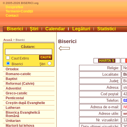
© 2005-2026 BISERICI.org
DespreNoi
Termeni+Condiţii
Contact
Biserici
Ştiri
Calendar
Legături
Statistici
Acasă
> Biserici
Biserici
Căutare:
Caut Extins
HARTA S
Biserici
Ştiri
Religie:
No
Ortodox
Romano-catolic
Localitate:
Bi
Baptist
Judeţ:
Bi
Reformat (Calvin)
Adresa:
st
Adventist
Greco-catolic
Cod poştal:
4
Penticostal
Telefon:
02
Creştin după Evanghelie
Adresa de e-mail:
NU
Lutheran
Biserica Evanghelică
Adrese utile:
w
Română
Nr. vizualizări:
1
Unitarian
Martorii lui Iehova
Data ultimei vizualizări:
20