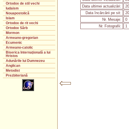
Ortodox de stil vechi
Data ultimei actualizări:
20
Iudaism
Data încărcării pe sit:
20
Nouapostolică
Islam
Nr. Mesaje:
0
Ortodox de rit vechi
Nr. Fotografii:
1
Ortodox Sârb
Mormon
Armeano-gregorian
Ecumenic
Armeano-catolic
Biserica Internaţională a lui
Hristos
Adunările lui Dumnezeu
Anglican
Metodist
Prezbiteriană