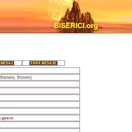
 MESAJ
FĂRĂ MESAJE
Bästerts, Bîsterts)
i.gov.ro