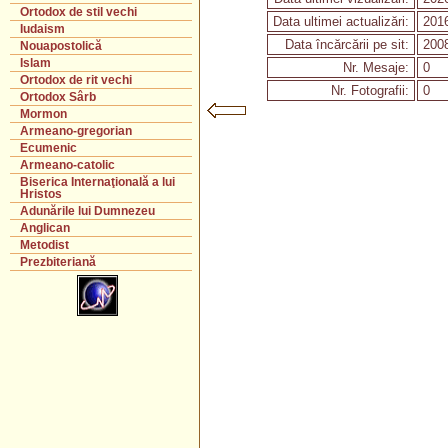
Ortodox de stil vechi
Data ultimei actualizări:
2016
Iudaism
Data încărcării pe sit:
2008
Nouapostolică
Islam
Nr. Mesaje:
0
Ortodox de rit vechi
Nr. Fotografii:
0
Ortodox Sârb
Mormon
Armeano-gregorian
Ecumenic
Armeano-catolic
Biserica Internaţională a lui
Hristos
Adunările lui Dumnezeu
Anglican
Metodist
Prezbiteriană