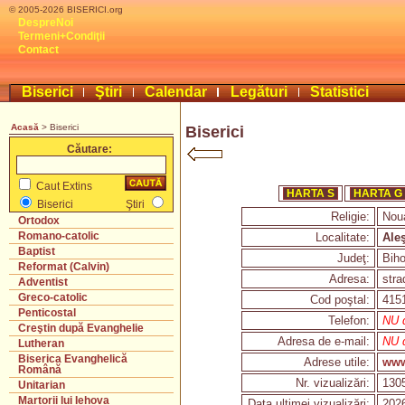
© 2005-2026 BISERICI.org
DespreNoi
Termeni+Condiţii
Contact
Biserici
Ştiri
Calendar
Legături
Statistici
Acasă
> Biserici
Biserici
Căutare:
Caut Extins
HARTA S
HARTA G
Biserici
Ştiri
Religie:
Nou
Ortodox
Romano-catolic
Localitate:
Ale
Baptist
Judeţ:
Biho
Reformat (Calvin)
Adresa:
stra
Adventist
Greco-catolic
Cod poştal:
415
Penticostal
Telefon:
NU d
Creştin după Evanghelie
Adresa de e-mail:
NU d
Lutheran
Biserica Evanghelică
Adrese utile:
www
Română
Nr. vizualizări:
130
Unitarian
Martorii lui Iehova
Data ultimei vizualizări:
2026