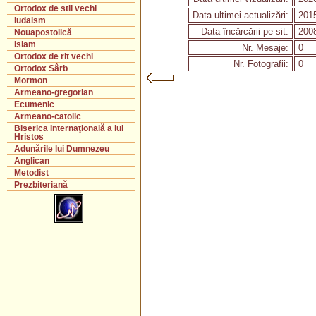
Ortodox de stil vechi
Data ultimei actualizări:
2015
Iudaism
Data încărcării pe sit:
2008
Nouapostolică
Islam
Nr. Mesaje:
0
Ortodox de rit vechi
Nr. Fotografii:
0
Ortodox Sârb
Mormon
Armeano-gregorian
Ecumenic
Armeano-catolic
Biserica Internaţională a lui
Hristos
Adunările lui Dumnezeu
Anglican
Metodist
Prezbiteriană