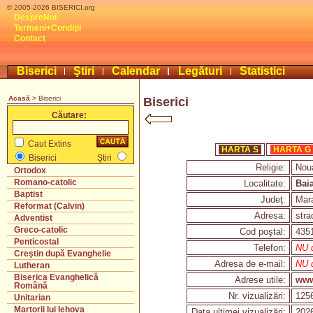
© 2005-2026 BISERICI.org
DespreNoi
Termeni+Condiţii
Contact
Biserici
Ştiri
Calendar
Legături
Statistici
Acasă
> Biserici
Biserici
Căutare:
Caut Extins
HARTA S
HARTA G
Biserici
Ştiri
Religie:
Nou
Ortodox
Romano-catolic
Localitate:
Bai
Baptist
Judeţ:
Mar
Reformat (Calvin)
Adresa:
stra
Adventist
Greco-catolic
Cod poştal:
435
Penticostal
Telefon:
NU d
Creştin după Evanghelie
Adresa de e-mail:
NU d
Lutheran
Biserica Evanghelică
Adrese utile:
www
Română
Nr. vizualizări:
125
Unitarian
Martorii lui Iehova
Data ultimei vizualizări:
2026