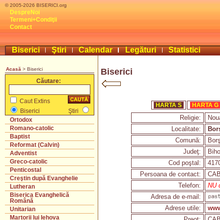
© 2005-2026 BISERICI.org
DespreNoi
Termeni+Condiţii
Contact
Biserici
Ştiri
Calendar
Legături
Statistici
Acasă
> Biserici
Biserici
Căutare:
Caut Extins
HARTA S
HARTA G
Biserici
Ştiri
Religie:
Nou
Ortodox
Romano-catolic
Localitate:
Bor
Baptist
Comună:
Bor
Reformat (Calvin)
Judeţ:
Biho
Adventist
Greco-catolic
Cod poştal:
417
Penticostal
Persoana de contact:
CAB
Creştin după Evanghelie
Telefon:
NU d
Lutheran
Biserica Evanghelică
Adresa de e-mail:
Română
Adrese utile:
www
Unitarian
Martorii lui Iehova
Preot:
CAB