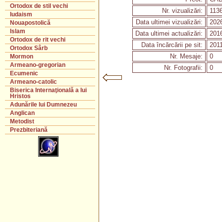
Ortodox de stil vechi
Nr. vizualizări:
113
Iudaism
Data ultimei vizualizări:
2026
Nouapostolică
Islam
Data ultimei actualizări:
2016
Ortodox de rit vechi
Data încărcării pe sit:
2011
Ortodox Sârb
Nr. Mesaje:
0
Mormon
Armeano-gregorian
Nr. Fotografii:
0
Ecumenic
Armeano-catolic
Biserica Internaţională a lui
Hristos
Adunările lui Dumnezeu
Anglican
Metodist
Prezbiteriană