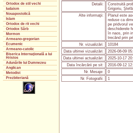
Ortodox de stil vechi
Detalii:
Construită prob
Grigoriu, Ştef
Iudaism
Nouapostolică
Alte informaţii:
Planul este as
Islam
reduse ca dimen
Ortodox de rit vechi
pe pridvorul v
deschiderele fe
Ortodox Sârb
în naos, prin 
Mormon
trecând prin pr
Armeano-gregorian
Ecumenic
Nr. vizualizări:
10184
Armeano-catolic
Data ultimei vizualizări:
2026-08-09 05
Biserica Internaţională a lui
Hristos
Data ultimei actualizări:
2025-10-17 20
Adunările lui Dumnezeu
Data încărcării pe sit:
2016-09-12 12
Anglican
Nr. Mesaje:
0
Metodist
Prezbiteriană
Nr. Fotografii:
1