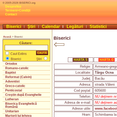
© 2005-2026 BISERICI.org
DespreNoi
Termeni+Condiţii
Contact
Biserici
Ştiri
Calendar
Legături
Statistici
Acasă
> Biserici
Biserici
Căutare:
Caut Extins
Biserici
Ştiri
HARTA S
HARTA G
Ortodox
Religie:
Armeano-grego
Romano-catolic
Localitate:
Târgu Ocna
Baptist
Reformat (Calvin)
Judeţ:
Bacău
Adventist
Adresa:
strada Văleni
Greco-catolic
Cod poştal:
605600
Penticostal
Creştin după Evanghelie
Telefon:
NU deţinem nr. 
Lutheran
Adresa de e-mail:
NU deţinem adr
Biserica Evanghelică
Română
Adrese utile:
www.facebook
Unitarian
Hram:
Schimbarea la 
Martorii lui Iehova