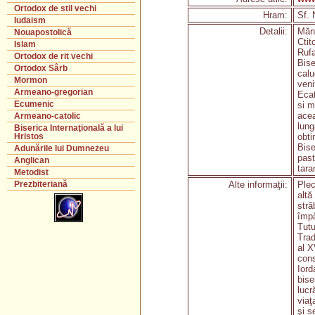
Ortodox de stil vechi
Hram:
Sf. 
Iudaism
Detalii:
Mănă
Nouapostolică
Ctit
Islam
Rufa
Ortodox de rit vechi
Bise
Ortodox Sârb
calu
Mormon
veni
Armeano-gregorian
Ecat
Ecumenic
si m
acea
Armeano-catolic
lung
Biserica Internaţională a lui
obti
Hristos
Bise
Adunările lui Dumnezeu
past
Anglican
tara
Metodist
Alte informaţii:
Plec
Prezbiteriană
altă
stră
împă
Tutu
Trad
al X
cons
Iord
bise
lucr
viaţ
şi s