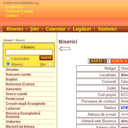
© 2005-2026 BISERICI.org
DespreNoi
Termeni+Condiţii
Contact
Biserici
Ştiri
Calendar
Legături
Statistici
Acasă
> Biserici
Biserici
Căutare:
Caut Extins
HARTA S
HARTA G
Biserici
Ştiri
Religie:
Ort
Ortodox
Romano-catolic
Localitate:
Alm
Baptist
Comună:
Gâr
Reformat (Calvin)
Judeţ:
Nea
Adventist
Greco-catolic
Cod poştal:
617
Penticostal
Persoana de contact:
Arhi
Creştin după Evanghelie
Telefon:
074
Lutheran
Biserica Evanghelică
Adresa de e-mail:
Română
Adresă web Biserica:
alm
Unitarian
Martorii lui Iehova
Adrese utile:
www