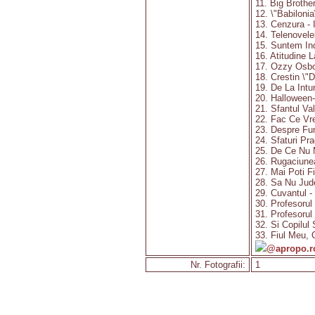
11. Big Brothe
12. \"Babiloni
13. Cenzura - 
14. Telenovele
15. Suntem Ind
16. Atitudine 
17. Ozzy Osbo
18. Crestin \"D
19. De La Intu
20. Halloween
21. Sfantul Val
22. Fac Ce Vr
23. Despre Fu
24. Sfaturi Pr
25. De Ce Nu 
26. Rugaciunea
27. Mai Poti F
28. Sa Nu Jud
29. Cuvantul -
30. Profesorul
31. Profesorul
32. Si Copilul
33. Fiul Meu,
@apropo.r
Nr. Fotografii:
1