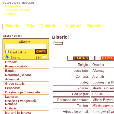
© 2005-2026 BISERICI.org
DespreNoi
Termeni+Condiţii
Contact
Biserici
Ştiri
Calendar
Legături
Statistici
Acasă
> Biserici
Biserici
Căutare:
Caut Extins
Biserici
Ştiri
HARTA S
HARTA
Ortodox
Religie:
Ortodox
Romano-catolic
Localitate:
Afumaţi
Baptist
Reformat (Calvin)
Comună:
Afumaţi
Adventist
Judeţ:
Bucureşti şi Il
Greco-catolic
Adresa:
strada Bucures
Penticostal
Creştin după Evanghelie
Cod poştal:
077010
Lutheran
Persoana de contact:
Mihaly Enyedi
Biserica Evanghelică
Română
Telefon:
NU deţinem nr. 
Unitarian
Adresa de e-mail:
@ya
Martorii lui Iehova