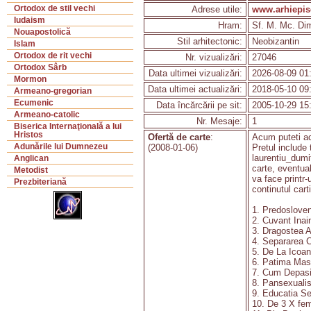
Ortodox de stil vechi
Adrese utile:
www.arhiepisc
Iudaism
Hram:
Sf. M. Mc. Dim
Nouapostolică
Stil arhitectonic:
Neobizantin
Islam
Ortodox de rit vechi
Nr. vizualizări:
27046
Ortodox Sârb
Data ultimei vizualizări:
2026-08-09 01
Mormon
Data ultimei actualizări:
2018-05-10 09
Armeano-gregorian
Ecumenic
Data încărcării pe sit:
2005-10-29 15
Armeano-catolic
Nr. Mesaje:
1
Biserica Internaţională a lui
Hristos
Ofertă de carte
:
Acum puteti ach
Adunările lui Dumnezeu
(2008-01-06)
Pretul include
laurentiu_dumi
Anglican
carte, eventual
Metodist
va face printr-
Prezbiteriană
continutul car
1. Predosloven
2. Cuvant Inai
3. Dragostea 
4. Separarea C
5. De La Icoa
6. Patima Mast
7. Cum Depasi
8. Pansexuali
9. Educatia Se
10. De 3 X fe