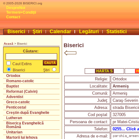
© 2005-2026 BISERICI.org
DespreNoi
Termeni+Condiţii
Contact
Biserici
Ştiri
Calendar
Legături
Statistici
Acasă
> Biserici
Biserici
Căutare:
Caut Extins
Biserici
Ştiri
HARTA S
H
Ortodox
Religie:
Ortodox
Romano-catolic
Localitate:
Armeniş
Baptist
Reformat (Calvin)
Comună:
Armeniş
Adventist
Judeţ:
Caraş-Severin
Greco-catolic
Adresa:
strada Bisericii
Penticostal
Creştin după Evanghelie
Cod poştal:
327005
Lutheran
Persoana de contact:
pr Matei-Crist
Biserica Evanghelică
Română
Telefon:
0255...
Click 
Unitarian
Adresa de e-mail:
Martorii lui Iehova