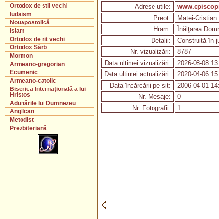
Ortodox de stil vechi
Adrese utile:
www.episcopi
Iudaism
Preot:
Matei-Cristian
Nouapostolică
Hram:
Înălţarea Domn
Islam
Ortodox de rit vechi
Detalii:
Construită în 
Ortodox Sârb
Nr. vizualizări:
8787
Mormon
Data ultimei vizualizări:
2026-08-08 13
Armeano-gregorian
Ecumenic
Data ultimei actualizări:
2020-04-06 15
Armeano-catolic
Data încărcării pe sit:
2006-04-01 14
Biserica Internaţională a lui
Hristos
Nr. Mesaje:
0
Adunările lui Dumnezeu
Nr. Fotografii:
1
Anglican
Metodist
Prezbiteriană