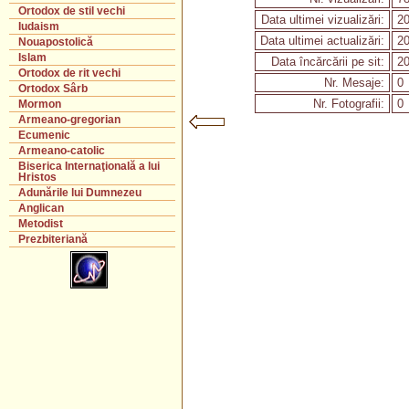
Ortodox de stil vechi
Data ultimei vizualizări:
20
Iudaism
Data ultimei actualizări:
20
Nouapostolică
Islam
Data încărcării pe sit:
20
Ortodox de rit vechi
Nr. Mesaje:
0
Ortodox Sârb
Nr. Fotografii:
0
Mormon
Armeano-gregorian
Ecumenic
Armeano-catolic
Biserica Internaţională a lui
Hristos
Adunările lui Dumnezeu
Anglican
Metodist
Prezbiteriană