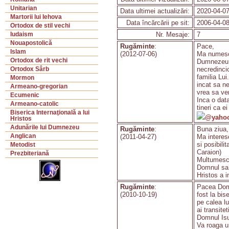
Unitarian
Data ultimei actualizări:
2020-04-07
Martorii lui Iehova
Data încărcării pe sit:
2006-04-08
Ortodox de stil vechi
Nr. Mesaje:
7
Iudaism
Nouapostolică
Rugăminte
:
Pace,
Islam
(2012-07-06)
Ma numesc 
Ortodox de rit vechi
Dumnezeu a 
necredincio
Ortodox Sârb
familia Lui
Mormon
incat sa ne
Armeano-gregorian
vrea sa ven
Ecumenic
Inca o dat
Armeano-catolic
tineri ca e
Biserica Internaţională a lui
@yaho
Hristos
Adunările lui Dumnezeu
Rugăminte
:
Buna ziua,
Anglican
(2011-04-27)
Ma interese
si posibil
Metodist
Caraion)
Prezbiteriană
Multumesc
Domnul sa
Hristos a i
Rugăminte
:
Pacea Domn
(2010-10-19)
fost la bis
pe calea l
ai transite
Domnul Isu
Va roaga un