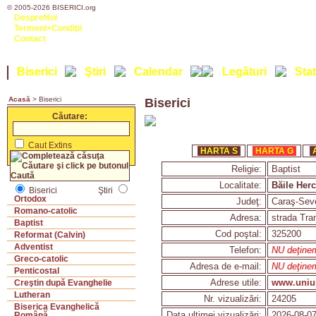
© 2005-2026 BISERICI.org
DespreNoi
Termeni+Condiţii
Contact
Biserici
Ştiri
Calendar
Legături
Stat
Acasă
> Biserici
Biserici
Căutare:
Caut Extins
HARTA S
HARTA G
Religie:
Baptist
Localitate:
Băile Her
Biserici
Ştiri
Ortodox
Judeţ:
Caraş-Seve
Romano-catolic
Adresa:
strada Tran
Baptist
Cod poştal:
325200
Reformat (Calvin)
Adventist
Telefon:
NU deţinem 
Greco-catolic
Adresa de e-mail:
NU deţinem
Penticostal
Adrese utile:
www.uniun
Creştin după Evanghelie
Lutheran
Nr. vizualizări:
24205
Biserica Evanghelică
Data ultimei vizualizări:
2026-08-07
Română