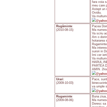
fara voia 
meu care p
Astept un r
Ovidiu.
Va multum
@yahoo
Rugăminte
:
Pacea Dom
(2010-08-15)
Ma numesc 
Va scriu a
Am o dorint
hotararea 
Rugamintea 
Ma interes
surori in D
Imi cer ie
Va multume
HARUL,IN
PARTEA D
AMIN. 2Ioa
@yaho
Urari
:
Pace, sunt
(2009-10-03)
binecuvint
va umple s
@yaho
Rugaminte
:
Buna ziua,
(2009-08-06)
Ma numesc L
Doresc sa 