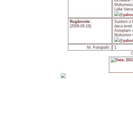
incredere. 
Multumesc
Lidia Varva
@yaho
Rugăminte
:
Suntem o fa
(2008-05-19)
daca aveti 
Asteptam si
Multumim f
@yaho
Nr. Fotografii:
1
C