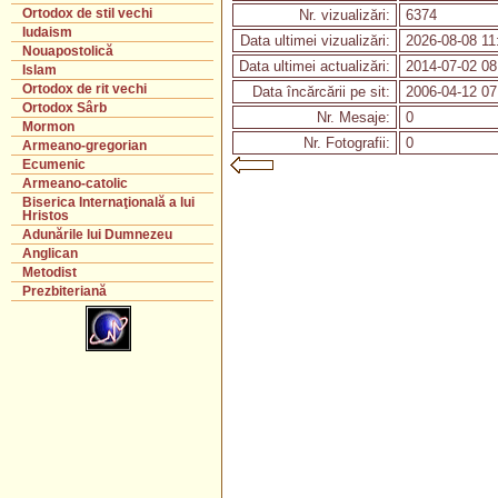
Ortodox de stil vechi
Nr. vizualizări:
6374
Iudaism
Data ultimei vizualizări:
2026-08-08 11
Nouapostolică
Data ultimei actualizări:
2014-07-02 08
Islam
Ortodox de rit vechi
Data încărcării pe sit:
2006-04-12 07
Ortodox Sârb
Nr. Mesaje:
0
Mormon
Nr. Fotografii:
0
Armeano-gregorian
Ecumenic
Armeano-catolic
Biserica Internaţională a lui
Hristos
Adunările lui Dumnezeu
Anglican
Metodist
Prezbiteriană