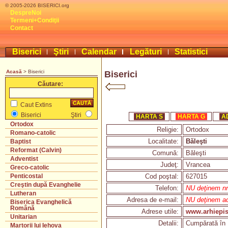
© 2005-2026 BISERICI.org
DespreNoi
Termeni+Condiţii
Contact
Biserici
Ştiri
Calendar
Legături
Statistici
Acasă
> Biserici
Biserici
Căutare:
Caut Extins
Biserici
Ştiri
HARTA S
HARTA G
A
Ortodox
Religie:
Ortodox
Romano-catolic
Localitate:
Băleşti
Baptist
Reformat (Calvin)
Comună:
Băleşti
Adventist
Judeţ:
Vrancea
Greco-catolic
Cod poştal:
627015
Penticostal
Creştin după Evanghelie
Telefon:
NU deţinem nr.
Lutheran
Adresa de e-mail:
NU deţinem ad
Biserica Evanghelică
Română
Adrese utile:
www.arhiepis
Unitarian
Detalii:
Cumpărată în 
Martorii lui Iehova