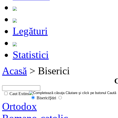
Legături
Statistici
Acasă
> Biserici
C
Caut Extins
Biserici
Ştiri
Ortodox