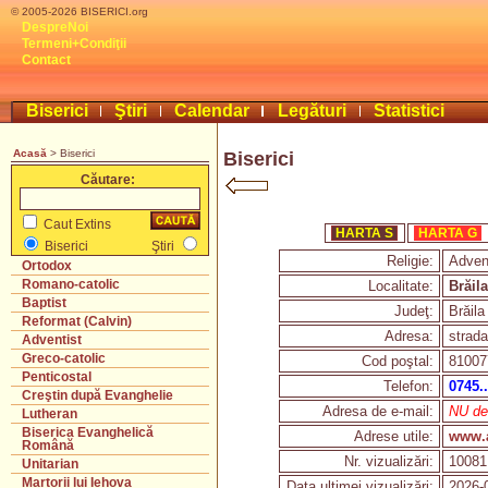
© 2005-2026 BISERICI.org
DespreNoi
Termeni+Condiţii
Contact
Biserici
Ştiri
Calendar
Legături
Statistici
Acasă
> Biserici
Biserici
Căutare:
Caut Extins
HARTA S
HARTA G
Biserici
Ştiri
Religie:
Adven
Ortodox
Romano-catolic
Localitate:
Brăila
Baptist
Judeţ:
Brăila
Reformat (Calvin)
Adresa:
strada
Adventist
Greco-catolic
Cod poştal:
81007
Penticostal
Telefon:
0745.
Creştin după Evanghelie
Adresa de e-mail:
NU deţ
Lutheran
Biserica Evanghelică
Adrese utile:
www.a
Română
Nr. vizualizări:
10081
Unitarian
Martorii lui Iehova
Data ultimei vizualizări:
2026-