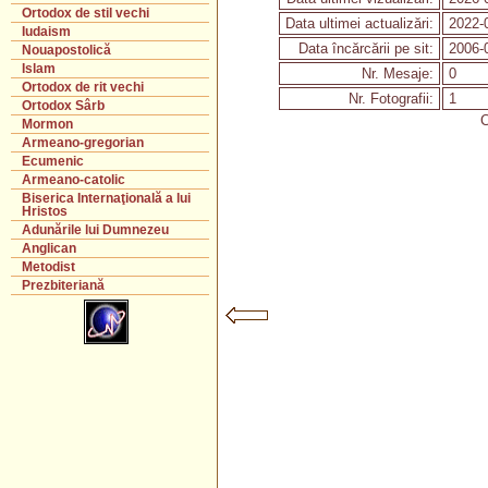
Ortodox de stil vechi
Data ultimei actualizări:
2022-
Iudaism
Data încărcării pe sit:
2006-
Nouapostolică
Islam
Nr. Mesaje:
0
Ortodox de rit vechi
Nr. Fotografii:
1
Ortodox Sârb
C
Mormon
Armeano-gregorian
Ecumenic
Armeano-catolic
Biserica Internaţională a lui
Hristos
Adunările lui Dumnezeu
Anglican
Metodist
Prezbiteriană