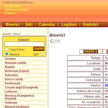
© 2005-2026 BISERICI.org
DespreNoi
Termeni+Condiţii
Contact
Biserici
Ştiri
Calendar
Legături
Statistici
Acasă
> Biserici
Biserici
Căutare:
Caut Extins
HARTA S
Biserici
Ştiri
Religie:
Ad
Ortodox
Romano-catolic
Localitate:
Br
Baptist
Judeţ:
Br
Reformat (Calvin)
Adresa:
st
Adventist
Greco-catolic
Cod poştal:
8
Penticostal
Telefon:
02
Creştin după Evanghelie
Adresa de e-mail:
NU
Lutheran
Biserica Evanghelică
Adrese utile:
ww
Română
Nr. vizualizări:
8
Unitarian
Martorii lui Iehova
Data ultimei vizualizări:
20