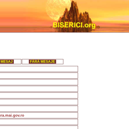
 MESAJ
FĂRĂ MESAJE
ura.mai.gov.ro