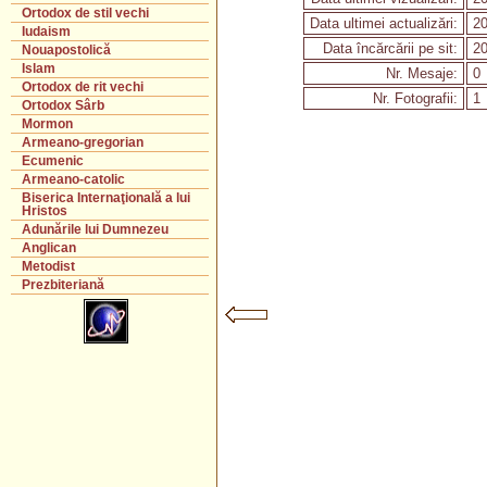
Ortodox de stil vechi
Data ultimei actualizări:
20
Iudaism
Data încărcării pe sit:
20
Nouapostolică
Islam
Nr. Mesaje:
0
Ortodox de rit vechi
Nr. Fotografii:
1
Ortodox Sârb
Mormon
Armeano-gregorian
Ecumenic
Armeano-catolic
Biserica Internaţională a lui
Hristos
Adunările lui Dumnezeu
Anglican
Metodist
Prezbiteriană