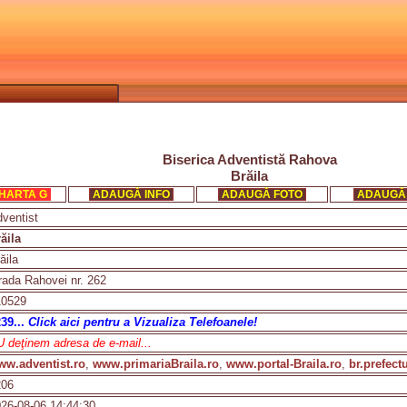
Biserica Adventistă Rahova
Brăila
HARTA G
ADAUGĂ INFO
ADAUGĂ FOTO
ADAUGĂ
ventist
ăila
ăila
rada Rahovei nr. 262
10529
39...
Click aici pentru a Vizualiza Telefoanele!
 deţinem adresa de e-mail...
w.adventist.ro
,
www.primariaBraila.ro
,
www.portal-Braila.ro
,
br.prefect
206
26-08-06 14:44:30