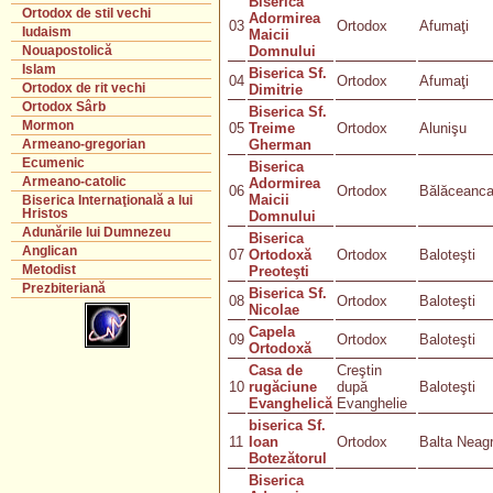
Biserica
Ortodox de stil vechi
Adormirea
03
Ortodox
Afumaţi
Iudaism
Maicii
Domnului
Nouapostolică
Islam
Biserica Sf.
04
Ortodox
Afumaţi
Ortodox de rit vechi
Dimitrie
Ortodox Sârb
Biserica Sf.
Mormon
05
Treime
Ortodox
Alunişu
Gherman
Armeano-gregorian
Ecumenic
Biserica
Armeano-catolic
Adormirea
06
Ortodox
Bălăceanc
Maicii
Biserica Internaţională a lui
Hristos
Domnului
Adunările lui Dumnezeu
Biserica
Anglican
07
Ortodoxă
Ortodox
Baloteşti
Metodist
Preoteşti
Prezbiteriană
Biserica Sf.
08
Ortodox
Baloteşti
Nicolae
Capela
09
Ortodox
Baloteşti
Ortodoxă
Casa de
Creştin
10
rugăciune
după
Baloteşti
Evanghelică
Evanghelie
biserica Sf.
11
Ioan
Ortodox
Balta Neag
Botezătorul
Biserica