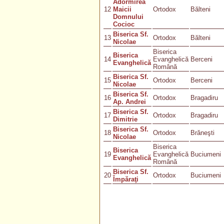
Adormirea
12
Maicii
Ortodox
Bălteni
Domnului
Cocioc
Biserica Sf.
13
Ortodox
Bălteni
Nicolae
Biserica
Biserica
14
Evanghelică
Berceni
Evanghelică
Română
Biserica Sf.
15
Ortodox
Berceni
Nicolae
Biserica Sf.
16
Ortodox
Bragadiru
Ap. Andrei
Biserica Sf.
17
Ortodox
Bragadiru
Dimitrie
Biserica Sf.
18
Ortodox
Brăneşti
Nicolae
Biserica
Biserica
19
Evanghelică
Buciumeni
Evanghelică
Română
Biserica Sf.
20
Ortodox
Buciumeni
Împăraţi