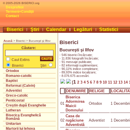
© 2005-2026 BISERICI.org
DespreNoi
Termeni+Condiţii
Contact
Biserici
Ştiri
Calendar
Legături
Statistici
Acasă
> Biserici > Bucureşti şi Ilfov
Biserici
Căutare:
Bucureşti şi Ilfov
- 546 biserici încărcate;
- 11.836 fotografii încărcate;
Caut Extins
- 91 messaje publicate;
- 82 informaţii suplimentare;
Biserici
Ştiri
- 90,11% indice completare;
Ortodox
- 89,93% indice localizare;
Romano-catolic
- 8.076.675 accesări.
Baptist
1
[
2
3
4
5
6
7
8
9
10
11
12
13
14
Reformat (Calvin)
Adventist
DENUMIRE
RELIGIE
LOCALITA
Greco-catolic
Biserica
Penticostal
Adormirea
01
Ortodox
1 Decembri
Creştin după Evanghelie
Maicii
Domnului
Lutheran
Biserica Evanghelică
Casa de
Română
02
rugăciune
Adventist
1 Decembri
Unitarian
Adventistă
Martorii lui Iehova