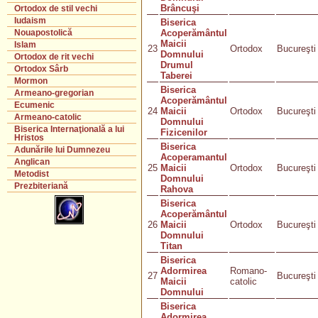
Brâncuşi
Ortodox de stil vechi
Iudaism
Biserica
Acoperământul
Nouapostolică
Maicii
Islam
23
Ortodox
Bucureşti
Domnului
Ortodox de rit vechi
Drumul
Ortodox Sârb
Taberei
Mormon
Biserica
Armeano-gregorian
Acoperământul
Ecumenic
24
Maicii
Ortodox
Bucureşti
Armeano-catolic
Domnului
Biserica Internaţională a lui
Fizicenilor
Hristos
Biserica
Adunările lui Dumnezeu
Acoperamantul
Anglican
25
Maicii
Ortodox
Bucureşti
Metodist
Domnului
Prezbiteriană
Rahova
Biserica
Acoperământul
26
Maicii
Ortodox
Bucureşti
Domnului
Titan
Biserica
Adormirea
Romano-
27
Bucureşti
Maicii
catolic
Domnului
Biserica
Adormirea