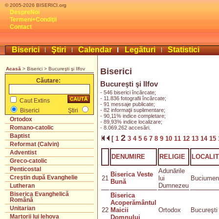
© 2005-2026 BISERICI.org
DespreNoi
Termeni+Condiţii
Contact
Biserici
Ştiri
Calendar
Legături
Statistici
Acasă
> Biserici > Bucureşti şi Ilfov
Biserici
Căutare:
Bucureşti şi Ilfov
- 546 biserici încărcate;
- 11.836 fotografii încărcate;
Caut Extins
- 91 messaje publicate;
- 82 informaţii suplimentare;
Biserici
Ştiri
- 90,11% indice completare;
Ortodox
- 89,93% indice localizare;
Romano-catolic
- 8.069.262 accesări.
Baptist
2
[
1
3
4
5
6
7
8
9
10
11
12
13
14
15
Reformat (Calvin)
Adventist
DENUMIRE
RELIGIE
LOCALIT
Greco-catolic
Penticostal
Adunările
Biserica Veste
Creştin după Evanghelie
21
lui
Buciumen
Bună
Dumnezeu
Lutheran
Biserica Evanghelică
Biserica
Română
Acoperământul
Unitarian
22
Maicii
Ortodox
Bucureşti
Martorii lui Iehova
Domnului