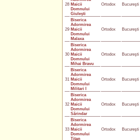
28
Maicii
Ortodox
Bucureşti
Domnului
Giuleşti
Biserica
Adormirea
29
Maicii
Ortodox
Bucureşti
Domnului
Malaxa
Biserica
Adormirea
30
Maicii
Ortodox
Bucureşti
Domnului
Mihai Bravu
Biserica
Adormirea
31
Maicii
Ortodox
Bucureşti
Domnului
Militari I
Biserica
Adormirea
32
Maicii
Ortodox
Bucureşti
Domnului
Sărindar
Biserica
Adormirea
33
Maicii
Ortodox
Bucureşti
Domnului
Titan