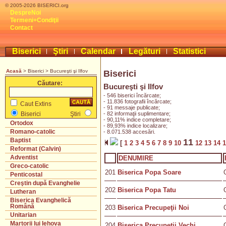
© 2005-2026 BISERICI.org
DespreNoi
Termeni+Condiţii
Contact
Biserici
Ştiri
Calendar
Legături
Statistici
Acasă
> Biserici > Bucureşti şi Ilfov
Biserici
Căutare:
Bucureşti şi Ilfov
- 546 biserici încărcate;
- 11.836 fotografii încărcate;
Caut Extins
- 91 messaje publicate;
- 82 informaţii suplimentare;
Biserici
Ştiri
- 90,11% indice completare;
Ortodox
- 89,93% indice localizare;
Romano-catolic
- 8.071.538 accesări.
Baptist
11
[
1
2
3
4
5
6
7
8
9
10
12
13
14
Reformat (Calvin)
Adventist
DENUMIRE
Greco-catolic
201
Biserica Popa Soare
Penticostal
Creştin după Evanghelie
202
Biserica Popa Tatu
Lutheran
Biserica Evanghelică
Română
203
Biserica Precupeţii Noi
Unitarian
Martorii lui Iehova
204
Biserica Precupeţii Vechi