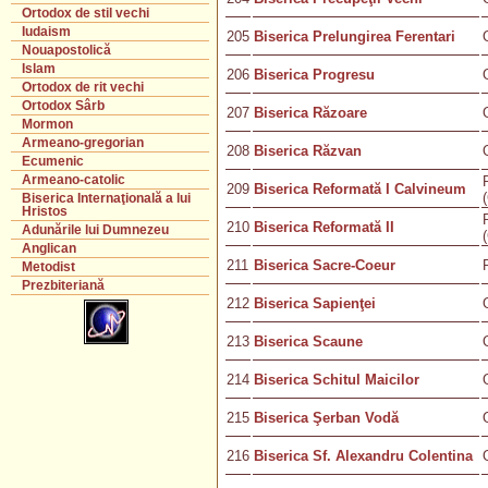
Ortodox de stil vechi
Iudaism
205
Biserica Prelungirea Ferentari
Nouapostolică
Islam
206
Biserica Progresu
Ortodox de rit vechi
Ortodox Sârb
207
Biserica Răzoare
Mormon
Armeano-gregorian
208
Biserica Răzvan
Ecumenic
Armeano-catolic
209
Biserica Reformată I Calvineum
Biserica Internaţională a lui
Hristos
210
Biserica Reformată II
Adunările lui Dumnezeu
Anglican
211
Biserica Sacre-Coeur
Metodist
Prezbiteriană
212
Biserica Sapienţei
213
Biserica Scaune
214
Biserica Schitul Maicilor
215
Biserica Şerban Vodă
216
Biserica Sf. Alexandru Colentina