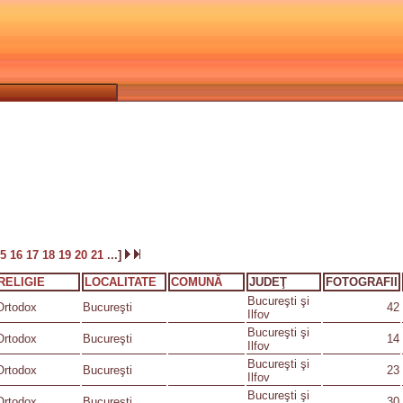
15
16
17
18
19
20
21
...]
RELIGIE
LOCALITATE
COMUNĂ
JUDEŢ
FOTOGRAFII
Bucureşti şi
Ortodox
Bucureşti
42
Ilfov
Bucureşti şi
Ortodox
Bucureşti
14
Ilfov
Bucureşti şi
Ortodox
Bucureşti
23
Ilfov
Bucureşti şi
Ortodox
Bucureşti
30