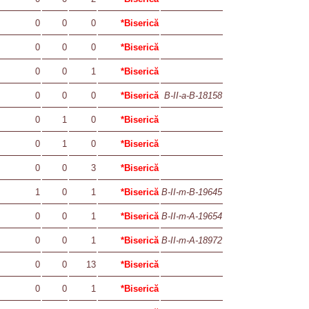
0
0
0
*Biserică
0
0
0
*Biserică
0
0
1
*Biserică
0
0
0
*Biserică
B-II-a-B-18158
0
1
0
*Biserică
0
1
0
*Biserică
0
0
3
*Biserică
1
0
1
*Biserică
B-II-m-B-19645
0
0
1
*Biserică
B-II-m-A-19654
0
0
1
*Biserică
B-II-m-A-18972
0
0
13
*Biserică
0
0
1
*Biserică