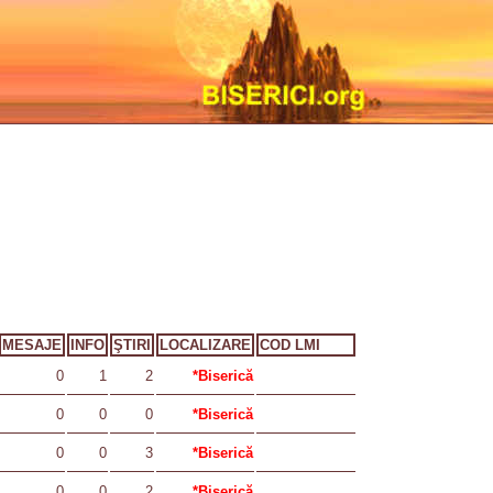
MESAJE
INFO
ŞTIRI
LOCALIZARE
COD LMI
0
1
2
*Biserică
0
0
0
*Biserică
0
0
3
*Biserică
0
0
2
*Biserică