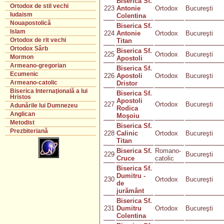
Biserica Sf.
Ortodox de stil vechi
223
Antonie
Ortodox
Bucureşti
Iudaism
Colentina
Nouapostolică
Biserica Sf.
Islam
224
Antonie
Ortodox
Bucureşti
Ortodox de rit vechi
Titan
Ortodox Sârb
Biserica Sf.
225
Ortodox
Bucureşti
Mormon
Apostoli
Armeano-gregorian
Biserica Sf.
Ecumenic
226
Apostoli
Ortodox
Bucureşti
Armeano-catolic
Dristor
Biserica Internaţională a lui
Biserica Sf.
Hristos
Apostoli
227
Ortodox
Bucureşti
Adunările lui Dumnezeu
Rodica
Anglican
Moşoiu
Metodist
Biserica Sf.
Prezbiteriană
228
Calinic
Ortodox
Bucureşti
Titan
Biserica Sf.
Romano-
229
Bucureşti
Cruce
catolic
Biserica Sf.
Dumitru -
230
Ortodox
Bucureşti
de
jurământ
Biserica Sf.
231
Dumitru
Ortodox
Bucureşti
Colentina