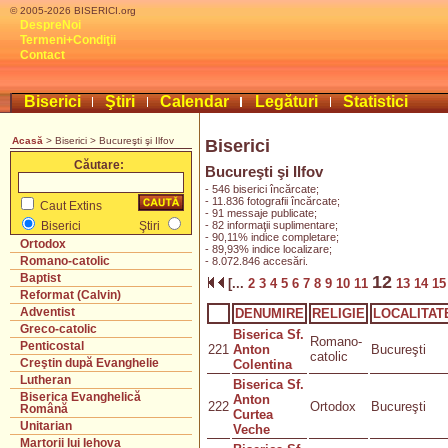
© 2005-2026 BISERICI.org
DespreNoi
Termeni+Condiţii
Contact
Biserici
Ştiri
Calendar
Legături
Statistici
Acasă
> Biserici > Bucureşti şi Ilfov
Biserici
Căutare:
Bucureşti şi Ilfov
- 546 biserici încărcate;
- 11.836 fotografii încărcate;
Caut Extins
- 91 messaje publicate;
- 82 informaţii suplimentare;
Biserici
Ştiri
- 90,11% indice completare;
Ortodox
- 89,93% indice localizare;
Romano-catolic
- 8.072.846 accesări.
Baptist
12
[...
2
3
4
5
6
7
8
9
10
11
13
14
1
Reformat (Calvin)
Adventist
DENUMIRE
RELIGIE
LOCALITAT
Greco-catolic
Biserica Sf.
Romano-
Penticostal
221
Anton
Bucureşti
catolic
Creştin după Evanghelie
Colentina
Lutheran
Biserica Sf.
Biserica Evanghelică
Anton
222
Ortodox
Bucureşti
Română
Curtea
Unitarian
Veche
Martorii lui Iehova