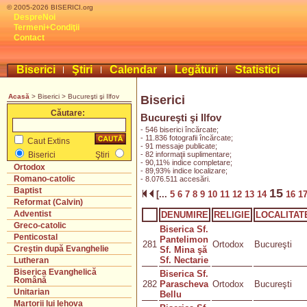
© 2005-2026 BISERICI.org
DespreNoi
Termeni+Condiţii
Contact
Biserici
Ştiri
Calendar
Legături
Statistici
Acasă
> Biserici > Bucureşti şi Ilfov
Biserici
Căutare:
Bucureşti şi Ilfov
- 546 biserici încărcate;
- 11.836 fotografii încărcate;
Caut Extins
- 91 messaje publicate;
- 82 informaţii suplimentare;
Biserici
Ştiri
- 90,11% indice completare;
Ortodox
- 89,93% indice localizare;
Romano-catolic
- 8.076.511 accesări.
Baptist
15
[...
5
6
7
8
9
10
11
12
13
14
16
1
Reformat (Calvin)
Adventist
DENUMIRE
RELIGIE
LOCALITAT
Greco-catolic
Biserica Sf.
Penticostal
Pantelimon
281
Ortodox
Bucureşti
Creştin după Evanghelie
Sf. Mina şă
Sf. Nectarie
Lutheran
Biserica Evanghelică
Biserica Sf.
Română
282
Parascheva
Ortodox
Bucureşti
Unitarian
Bellu
Martorii lui Iehova