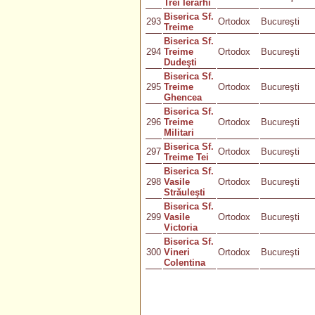
Trei Ierarhi
Biserica Sf.
293
Ortodox
Bucureşti
Treime
Biserica Sf.
294
Treime
Ortodox
Bucureşti
Dudeşti
Biserica Sf.
295
Treime
Ortodox
Bucureşti
Ghencea
Biserica Sf.
296
Treime
Ortodox
Bucureşti
Militari
Biserica Sf.
297
Ortodox
Bucureşti
Treime Tei
Biserica Sf.
298
Vasile
Ortodox
Bucureşti
Străuleşti
Biserica Sf.
299
Vasile
Ortodox
Bucureşti
Victoria
Biserica Sf.
300
Vineri
Ortodox
Bucureşti
Colentina