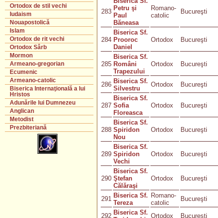
Biserica Sf.
Ortodox de stil vechi
Petru şi
Romano-
283
Bucureşti
Iudaism
Paul
catolic
Băneasa
Nouapostolică
Islam
Biserica Sf.
Ortodox de rit vechi
284
Prooroc
Ortodox
Bucureşti
Daniel
Ortodox Sârb
Mormon
Biserica Sf.
285
Români
Ortodox
Bucureşti
Armeano-gregorian
Trapezului
Ecumenic
Armeano-catolic
Biserica Sf.
286
Ortodox
Bucureşti
Silvestru
Biserica Internaţională a lui
Hristos
Biserica Sf.
Adunările lui Dumnezeu
287
Sofia
Ortodox
Bucureşti
Anglican
Floreasca
Metodist
Biserica Sf.
Prezbiteriană
288
Spiridon
Ortodox
Bucureşti
Nou
Biserica Sf.
289
Spiridon
Ortodox
Bucureşti
Vechi
Biserica Sf.
290
Ştefan
Ortodox
Bucureşti
Călăraşi
Biserica Sf.
Romano-
291
Bucureşti
Tereza
catolic
Biserica Sf.
292
Ortodox
Bucureşti