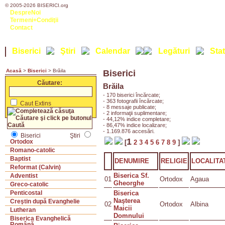
© 2005-2026 BISERICI.org
DespreNoi
Termeni+Condiţii
Contact
Biserici
Ştiri
Calendar
Legături
Stat
Acasă
>
Biserici
> Brăila
Biserici
Căutare:
Brăila
- 170 biserici încărcate;
- 363 fotografii încărcate;
Caut Extins
- 8 messaje publicate;
- 2 informaţii suplimentare;
- 44,12% indice completare;
- 86,47% indice localizare;
- 1.169.876 accesări.
Biserici
Ştiri
1
Ortodox
[
2
3
4
5
6
7
8
9
]
Romano-catolic
Baptist
DENUMIRE
RELIGIE
LOCALITA
Reformat (Calvin)
Biserica Sf.
Adventist
01
Ortodox
Agaua
Gheorghe
Greco-catolic
Biserica
Penticostal
Naşterea
Creştin după Evanghelie
02
Ortodox
Albina
Maicii
Lutheran
Domnului
Biserica Evanghelică
Română