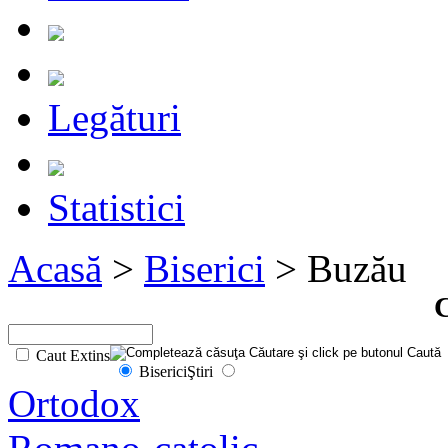
Legături
Statistici
Acasă
>
Biserici
> Buzău
C
Caut Extins
Biserici
Ştiri
Ortodox