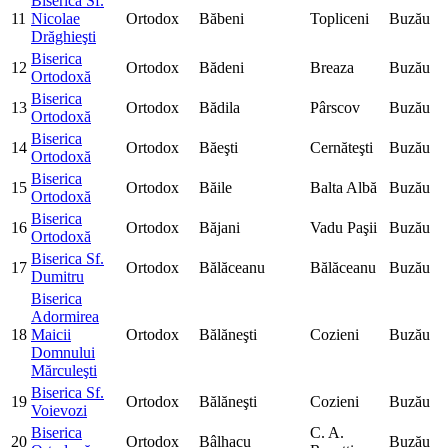
Biserica Sf.
11
Nicolae
Ortodox
Băbeni
Topliceni
Buzău
Drăghieşti
Biserica
12
Ortodox
Bădeni
Breaza
Buzău
Ortodoxă
Biserica
13
Ortodox
Bădila
Pârscov
Buzău
Ortodoxă
Biserica
14
Ortodox
Băeşti
Cernăteşti
Buzău
Ortodoxă
Biserica
15
Ortodox
Băile
Balta Albă
Buzău
Ortodoxă
Biserica
16
Ortodox
Băjani
Vadu Paşii
Buzău
Ortodoxă
Biserica Sf.
17
Ortodox
Bălăceanu
Bălăceanu
Buzău
Dumitru
Biserica
Adormirea
18
Maicii
Ortodox
Bălăneşti
Cozieni
Buzău
Domnului
Mărculeşti
Biserica Sf.
19
Ortodox
Bălăneşti
Cozieni
Buzău
Voievozi
Biserica
C. A.
20
Ortodox
Bâlhacu
Buzău