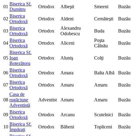
Biserica Sf.
01
Ortodox
Albeşti
Smeeni
Buzău
Dumitru
Biserica
02
Ortodox
Aldeni
Cernăteşti
Buzău
Ortodoxă
Biserica
Alexandru
03
Ortodox
Buda
Buzău
Ortodoxă
Odobescu
Biserica
Poşta
04
Ortodox
Aliceni
Buzău
Ortodoxă
Câlnău
Biserica Sf.
05
Ioan
Ortodox
Aluniş
Colţi
Buzău
Botezătoru
Biserica
06
Ortodox
Amara
Balta Albă
Buzău
Ortodoxă
Biserica
07
Ortodox
Amaru
Amaru
Buzău
Ortodoxă
Casa de
08
rugăciune
Adventist
Amaru
Amaru
Buzău
Adventistă
Biserica
09
Ortodox
Arcanu
Scutelnici
Buzău
Ortodoxă
Biserica Sf.
10
Ortodox
Băbeni
Topliceni
Buzău
Împăraţi