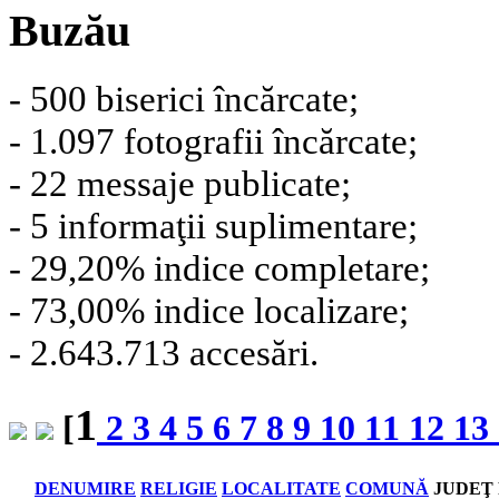
Buzău
- 500 biserici încărcate;
- 1.097 fotografii încărcate;
- 22 messaje publicate;
- 5 informaţii suplimentare;
- 29,20% indice completare;
- 73,00% indice localizare;
- 2.643.713 accesări.
1
[
2
3
4
5
6
7
8
9
10
11
12
13
DENUMIRE
RELIGIE
LOCALITATE
COMUNĂ
JUDEŢ