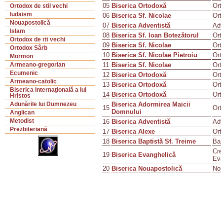
05
Biserica Ortodoxă
Or
Ortodox de stil vechi
Iudaism
06
Biserica Sf. Nicolae
Or
Nouapostolică
07
Biserica Adventistă
Ad
Islam
08
Biserica Sf. Ioan Botezătorul
Or
Ortodox de rit vechi
09
Biserica Sf. Nicolae
Or
Ortodox Sârb
10
Biserica Sf. Nicolae Pietroiu
Or
Mormon
11
Biserica Sf. Nicolae
Or
Armeano-gregorian
Ecumenic
12
Biserica Ortodoxă
Or
Armeano-catolic
13
Biserica Ortodoxă
Or
Biserica Internaţională a lui
14
Biserica Ortodoxă
Or
Hristos
Biserica Adormirea Maicii
Adunările lui Dumnezeu
15
Or
Domnului
Anglican
Metodist
16
Biserica Adventistă
Ad
Prezbiteriană
17
Biserica Alexe
Or
18
Biserica Baptistă Sf. Treime
Ba
Cr
19
Biserica Evanghelică
Ev
20
Biserica Nouapostolică
No