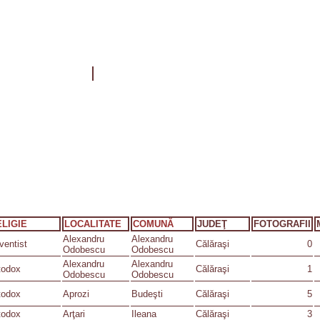
ELIGIE
LOCALITATE
COMUNĂ
JUDEŢ
FOTOGRAFII
Alexandru
Alexandru
ventist
Călăraşi
0
Odobescu
Odobescu
Alexandru
Alexandru
todox
Călăraşi
1
Odobescu
Odobescu
todox
Aprozi
Budeşti
Călăraşi
5
todox
Arţari
Ileana
Călăraşi
3