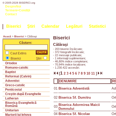
© 2005-2026 BISERICI.org
DespreNoi
Termeni+Condiţii
Contact
Biserici
Ştiri
Calendar
Legături
Statistici
Acasă
>
Biserici
> Călăraşi
Biserici
Căutare:
Călăraşi
- 203 biserici încărcate;
- 372 fotografii încărcate;
Caut Extins
- 22 messaje publicate;
- 1 informaţii suplimentare;
Biserici
Ştiri
- 46,80% indice completare;
Ortodox
- 70,94% indice localizare;
Romano-catolic
- 1.230.422 accesări.
Baptist
1
[
2
3
4
5
6
7
8
9
10
11
]
Reformat (Calvin)
Adventist
DENUMIRE
R
Greco-catolic
01
Biserica Adventistă
Ad
Penticostal
Creştin după Evanghelie
02
Biserica Sf. Dumitru
Or
Lutheran
Biserica Evanghelică
Biserica Adormirea Maicii
Română
03
Or
Domnului
Unitarian
04
Biserica Sf. Nicolae
Or
Martorii lui Iehova