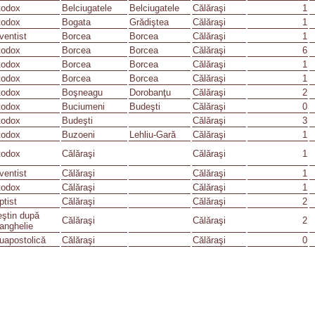
todox
Belciugatele
Belciugatele
Călăraşi
1
todox
Bogata
Grădiştea
Călăraşi
1
ventist
Borcea
Borcea
Călăraşi
1
todox
Borcea
Borcea
Călăraşi
6
todox
Borcea
Borcea
Călăraşi
1
todox
Borcea
Borcea
Călăraşi
1
todox
Boşneagu
Dorobanţu
Călăraşi
2
todox
Buciumeni
Budeşti
Călăraşi
0
todox
Budeşti
Călăraşi
3
todox
Buzoeni
Lehliu-Gară
Călăraşi
1
todox
Călăraşi
Călăraşi
1
ventist
Călăraşi
Călăraşi
1
todox
Călăraşi
Călăraşi
1
ptist
Călăraşi
Călăraşi
2
eştin după
Călăraşi
Călăraşi
2
anghelie
uapostolică
Călăraşi
Călăraşi
0