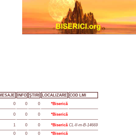
MESAJE
INFO
ŞTIRI
LOCALIZARE
COD LMI
0
0
0
*Biserică
0
0
0
*Biserică
1
0
0
*Biserică
CL-II-m-B-14669
0
0
0
*Biserică