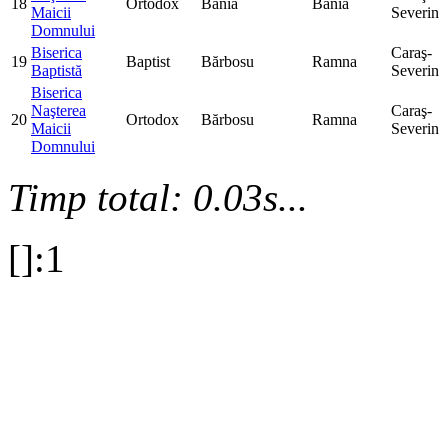
18
Ortodox
Bănia
Bănia
Maicii
Severin
Domnului
Biserica
Caraş-
19
Baptist
Bărbosu
Ramna
Baptistă
Severin
Biserica
Naşterea
Caraş-
20
Ortodox
Bărbosu
Ramna
Maicii
Severin
Domnului
Timp total: 0.03s...
[]:1