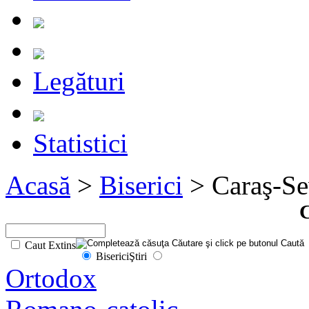
Legături
Statistici
Acasă
>
Biserici
> Caraş-Se
C
Caut Extins
Biserici
Ştiri
Ortodox