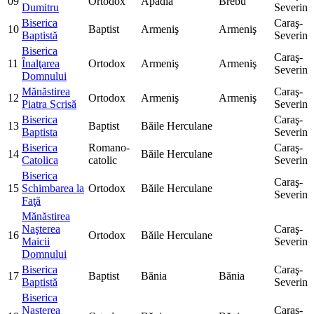
09
Ortodox
Apadia
Brebu
Dumitru
Severin
Biserica
Caraş-
10
Baptist
Armeniş
Armeniş
Baptistă
Severin
Biserica
Caraş-
11
Înalţarea
Ortodox
Armeniş
Armeniş
Severin
Domnului
Mănăstirea
Caraş-
12
Ortodox
Armeniş
Armeniş
Piatra Scrisă
Severin
Biserica
Caraş-
13
Baptist
Băile Herculane
Baptista
Severin
Biserica
Romano-
Caraş-
14
Băile Herculane
Catolica
catolic
Severin
Biserica
Caraş-
15
Schimbarea la
Ortodox
Băile Herculane
Severin
Faţă
Mănăstirea
Naşterea
Caraş-
16
Ortodox
Băile Herculane
Maicii
Severin
Domnului
Biserica
Caraş-
17
Baptist
Bănia
Bănia
Baptistă
Severin
Biserica
Naşterea
Caraş-