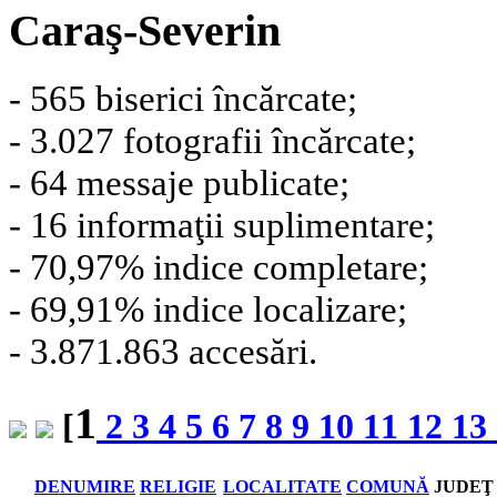
Caraş-Severin
- 565 biserici încărcate;
- 3.027 fotografii încărcate;
- 64 messaje publicate;
- 16 informaţii suplimentare;
- 70,97% indice completare;
- 69,91% indice localizare;
- 3.871.863 accesări.
1
[
2
3
4
5
6
7
8
9
10
11
12
13
DENUMIRE
RELIGIE
LOCALITATE
COMUNĂ
JUDEŢ