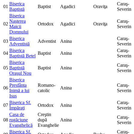
Biserica
Caraş-
01
Baptist
Agadici
Oraviţa
Baptistă
Severin
Biserica
Naşterea
Caraş-
02
Ortodox
Agadici
Oraviţa
Maicii
Severin
Domnului
Biserica
Caraş-
03
Adventist
Anina
Adventistă
Severin
Biserica
Caraş-
04
Baptist
Anina
Baptistă Betel
Severin
Biserica
Caraş-
05
Baptistă
Baptist
Anina
Severin
Oraşul Nou
Biserica
Presfânta
Romano-
Caraş-
06
Anina
Inimă a lui
catolic
Severin
Isus
Biserica Sf.
Caraş-
07
Ortodox
Anina
Împăraţi
Severin
Casa de
Creştin
Caraş-
08
rugăciune
după
Anina
Severin
Evanghelică
Evanghelie
Biserica Sf.
Caraş-