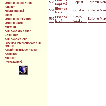
Biserica
563
Baptist
Zorlenţu Mar
Ortodox de stil vechi
Baptistă
Iudaism
Biserica
564
Ortodox
Zorlenţu Mar
Nouapostolică
Mare
Islam
Biserica
Greco-
565
Zorlenţu Mar
Ortodox de rit vechi
Mică
catolic
Ortodox Sârb
Mormon
Armeano-gregorian
Ecumenic
Armeano-catolic
Biserica Internaţională a lui
Hristos
Adunările lui Dumnezeu
Anglican
Metodist
Prezbiteriană