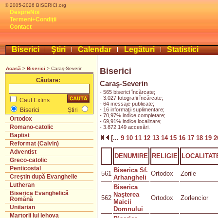
© 2005-2026 BISERICI.org
DespreNoi
Termeni+Condiţii
Contact
Biserici
Ştiri
Calendar
Legături
Statistici
Acasă
>
Biserici
> Caraş-Severin
Biserici
Căutare:
Caraş-Severin
- 565 biserici încărcate;
- 3.027 fotografii încărcate;
Caut Extins
- 64 messaje publicate;
- 16 informaţii suplimentare;
Biserici
Ştiri
- 70,97% indice completare;
Ortodox
- 69,91% indice localizare;
Romano-catolic
- 3.872.149 accesări.
Baptist
[...
9
10
11
12
13
14
15
16
17
18
19
2
Reformat (Calvin)
Adventist
DENUMIRE
RELIGIE
LOCALITAT
Greco-catolic
Penticostal
Biserica Sf.
561
Ortodox
Zorile
Creştin după Evanghelie
Arhangheli
Lutheran
Biserica
Biserica Evanghelică
Naşterea
562
Ortodox
Zorlencior
Română
Maicii
Unitarian
Domnului
Martorii lui Iehova