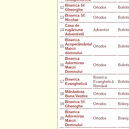
Biserica Sf.
12
Ortodox
Bolint
Gheorghe
Biserica Sf.
13
Ortodox
Bolint
Nicolae
Casa de
14
rugăciune
Adventist
Bolint
Adventistă
Biserica
Acoperământul
15
Ortodox
Bolint
Maicii
domnului
Biserica
Adormirea
16
Ortodox
Bolint
Maicii
Domnului
Biserica
Biserica
17
Evanghelică
Bolint
Evanghelică
Română
Mănăstirea
18
Ortodox
Bolint
Buna Vestire
Biserica Sf.
19
Ortodox
Brăniş
Gheorghe
Biserica
Adormirea
20
Ortodox
Braniş
Maicii
Domnului