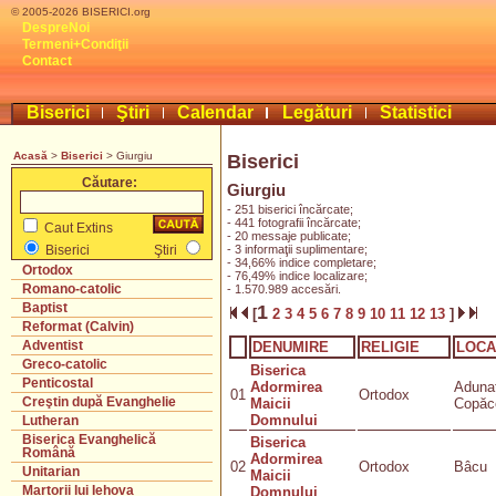
© 2005-2026 BISERICI.org
DespreNoi
Termeni+Condiţii
Contact
Biserici
Ştiri
Calendar
Legături
Statistici
Acasă
>
Biserici
> Giurgiu
Biserici
Căutare:
Giurgiu
- 251 biserici încărcate;
- 441 fotografii încărcate;
Caut Extins
- 20 messaje publicate;
- 3 informaţii suplimentare;
Biserici
Ştiri
- 34,66% indice completare;
Ortodox
- 76,49% indice localizare;
Romano-catolic
- 1.570.989 accesări.
Baptist
1
[
2
3
4
5
6
7
8
9
10
11
12
13
]
Reformat (Calvin)
Adventist
DENUMIRE
RELIGIE
LOCA
Greco-catolic
Biserica
Penticostal
Adormirea
Adunaţ
01
Ortodox
Creştin după Evanghelie
Maicii
Copăc
Domnului
Lutheran
Biserica Evanghelică
Biserica
Română
Adormirea
02
Ortodox
Bâcu
Unitarian
Maicii
Martorii lui Iehova
Domnului