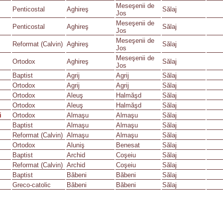
Meseşenii de
Penticostal
Aghireş
Sălaj
Jos
Meseşenii de
Penticostal
Aghireş
Sălaj
Jos
Meseşenii de
Reformat (Calvin)
Aghireş
Sălaj
Jos
Meseşenii de
Ortodox
Aghireş
Sălaj
Jos
Baptist
Agrij
Agrij
Sălaj
Ortodox
Agrij
Agrij
Sălaj
Ortodox
Aleuş
Halmăşd
Sălaj
Ortodox
Aleuş
Halmăşd
Sălaj
i
Ortodox
Almaşu
Almaşu
Sălaj
Baptist
Almaşu
Almaşu
Sălaj
Reformat (Calvin)
Almaşu
Almaşu
Sălaj
Ortodox
Aluniş
Benesat
Sălaj
Baptist
Archid
Coşeiu
Sălaj
Reformat (Calvin)
Archid
Coşeiu
Sălaj
Baptist
Băbeni
Băbeni
Sălaj
Greco-catolic
Băbeni
Băbeni
Sălaj