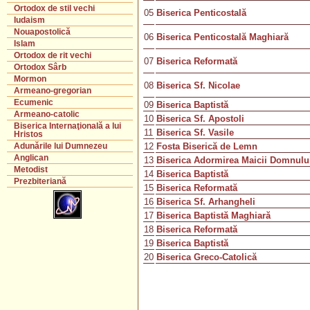
Ortodox de stil vechi
05
Biserica Penticostală
Iudaism
Nouapostolică
06
Biserica Penticostală Maghiară
Islam
Ortodox de rit vechi
07
Biserica Reformată
Ortodox Sârb
Mormon
08
Biserica Sf. Nicolae
Armeano-gregorian
Ecumenic
09
Biserica Baptistă
Armeano-catolic
10
Biserica Sf. Apostoli
Biserica Internaţională a lui
11
Biserica Sf. Vasile
Hristos
12
Fosta Biserică de Lemn
Adunările lui Dumnezeu
Anglican
13
Biserica Adormirea Maicii Domnulu
Metodist
14
Biserica Baptistă
Prezbiteriană
15
Biserica Reformată
16
Biserica Sf. Arhangheli
17
Biserica Baptistă Maghiară
18
Biserica Reformată
19
Biserica Baptistă
20
Biserica Greco-Catolică