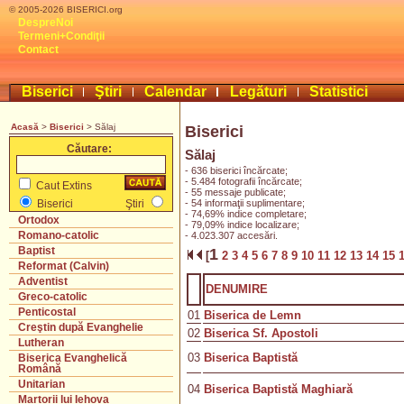
© 2005-2026 BISERICI.org
DespreNoi
Termeni+Condiţii
Contact
Biserici
Ştiri
Calendar
Legături
Statistici
Acasă
>
Biserici
> Sălaj
Biserici
Căutare:
Sălaj
- 636 biserici încărcate;
- 5.484 fotografii încărcate;
Caut Extins
- 55 messaje publicate;
- 54 informaţii suplimentare;
Biserici
Ştiri
- 74,69% indice completare;
Ortodox
- 79,09% indice localizare;
Romano-catolic
- 4.023.307 accesări.
Baptist
1
[
2
3
4
5
6
7
8
9
10
11
12
13
14
15
Reformat (Calvin)
Adventist
DENUMIRE
Greco-catolic
Penticostal
01
Biserica de Lemn
Creştin după Evanghelie
02
Biserica Sf. Apostoli
Lutheran
03
Biserica Baptistă
Biserica Evanghelică
Română
Unitarian
04
Biserica Baptistă Maghiară
Martorii lui Iehova