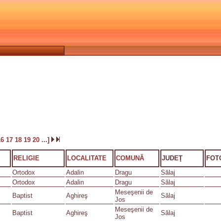
16
17
18
19
20
...]
RELIGIE
LOCALITATE
COMUNĂ
JUDEŢ
FOT
Ortodox
Adalin
Dragu
Sălaj
Ortodox
Adalin
Dragu
Sălaj
Meseşenii de
Baptist
Aghireş
Sălaj
Jos
Meseşenii de
Baptist
Aghireş
Sălaj
Jos