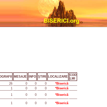
COD
OGRAFII
MESAJE
INFO
ŞTIRI
LOCALIZARE
LMI
26
0
0
0
*Biserică
1
0
0
0
*Biserică
1
0
0
0
*Biserică
1
0
0
0
*Biserică