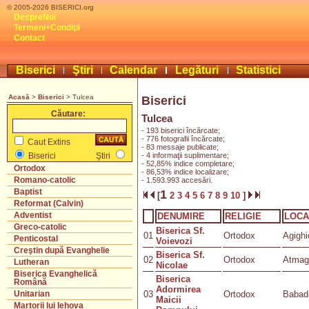
© 2005-2026 BISERICI.org
DespreNoi
Termeni+Condiţii
Contact
Biserici
Ştiri
Calendar
Legături
Statistici
Acasă
>
Biserici
> Tulcea
Biserici
Căutare:
Tulcea
- 193 biserici încărcate;
- 776 fotografii încărcate;
Caut Extins
- 83 messaje publicate;
- 4 informaţii suplimentare;
Biserici
Ştiri
- 52,85% indice completare;
Ortodox
- 86,53% indice localizare;
Romano-catolic
- 1.593.993 accesări.
Baptist
1
[
2
3
4
5
6
7
8
9
10
]
Reformat (Calvin)
Adventist
DENUMIRE
RELIGIE
LOCA
Greco-catolic
Biserica Sf.
01
Ortodox
Agighi
Penticostal
Voievozi
Creştin după Evanghelie
Biserica Sf.
02
Ortodox
Atmag
Lutheran
Nicolae
Biserica Evanghelică
Biserica
Română
Adormirea
03
Ortodox
Babad
Unitarian
Maicii
Martorii lui Iehova