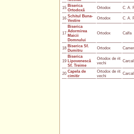
Biserica
15
Ortodox
C. A. 
Ortodoxă
Schitul Buna-
16
Ortodox
C. A. 
Vestire
Biserica
Adormirea
17
Ortodox
Calfa
Maicii
Domnului
Biserica Sf.
18
Ortodox
Came
Dumitru
Biserica
Ortodox de rit
19
Lipovenescă
Carcal
vechi
Sf. Treime
Capela de
Ortodox de rit
20
Carcal
cimitir
vechi