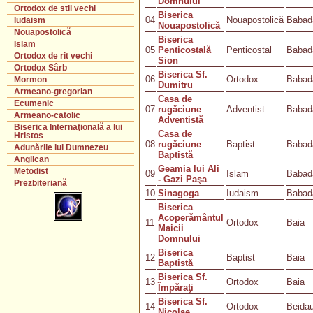
Domnului
Ortodox de stil vechi
Biserica
04
Nouapostolică
Babad
Iudaism
Nouapostolică
Nouapostolică
Biserica
Islam
05
Penticostală
Penticostal
Babad
Ortodox de rit vechi
Sion
Ortodox Sârb
Biserica Sf.
06
Ortodox
Babad
Mormon
Dumitru
Armeano-gregorian
Casa de
Ecumenic
07
rugăciune
Adventist
Babad
Armeano-catolic
Adventistă
Biserica Internaţională a lui
Casa de
Hristos
08
rugăciune
Baptist
Babad
Adunările lui Dumnezeu
Baptistă
Anglican
Geamia lui Ali
Metodist
09
Islam
Babad
- Gazi Paşa
Prezbiteriană
10
Sinagoga
Iudaism
Babad
Biserica
Acoperământul
11
Ortodox
Baia
Maicii
Domnului
Biserica
12
Baptist
Baia
Baptistă
Biserica Sf.
13
Ortodox
Baia
Împăraţi
Biserica Sf.
14
Ortodox
Beida
Nicolae