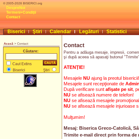
© 2005-2026 BISERICI.org
DespreNoi
Termeni+Condiţii
Contact
Biserici
Ştiri
Calendar
Legături
Statistici
Acasă
> Contact
Contact
Căutare:
Pentru a adăuga mesaje, impresii, comenta
şi după aceea să apasaţi butonul "Trimite".
Caut Extins
ATENŢIE!
Biserici
Ştiri
Mesajele
NU
ajung la preotul bisericii
Mesajele sunt recepţionate de
Admini
După verificare sunt
afişate pe sit
, p
NU
se afisează numere de telefon!
NU
se afisează mesajele promoţion
NU
se afisează mesajele injurioase 
Mulţumim!
Mesaj: Biserica Greco-Catolică, Sâ
Trimite e-mail direct prin forma de 