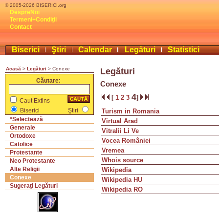
© 2005-2026 BISERICI.org
DespreNoi
Termeni+Condiţii
Contact
Biserici
Ştiri
Calendar
Legături
Statistici
Acasă
>
Legături
> Conexe
Legături
Căutare:
Conexe
4
[
1
2
3
]
Caut Extins
Biserici
Ştiri
Turism in Romania
*Selectează
Virtual Arad
Generale
Vitralii Li Ve
Ortodoxe
Vocea României
Catolice
Vremea
Protestante
Whois source
Neo Protestante
Alte Religii
Wikipedia
Conexe
Wikipedia HU
Sugeraţi Legături
Wikipedia RO