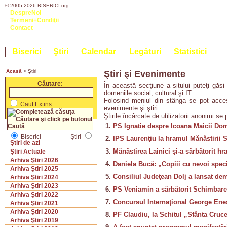
© 2005-2026 BISERICI.org
DespreNoi
Termeni+Condiţii
Contact
Biserici
Ştiri
Calendar
Legături
Statistici
Acasă
> Ştiri
Ştiri şi Evenimente
Căutare:
În această secţiune a sitului puteţi găsi 
domeniile social, cultural şi IT.
Folosind meniul din stânga se pot acces
Caut Extins
evenimente şi ştiri.
Ştirile încărcate de utilizatorii anonimi se
1.
PS Ignatie despre Icoana Maicii Dom
Biserici
Ştiri
2.
IPS Laurenţiu la hramul Mănăstirii Si
Ştiri de azi
3.
Mănăstirea Lainici şi-a sărbătorit h
Ştiri Actuale
Arhiva Ştiri 2026
4.
Daniela Bucă: „Copiii cu nevoi specia
Arhiva Ştiri 2025
5.
Consiliul Judeţean Dolj a lansat dem
Arhiva Ştiri 2024
Arhiva Ştiri 2023
6.
PS Veniamin a sărbătorit Schimbarea
Arhiva Ştiri 2022
7.
Concursul Internaţional George Enesc
Arhiva Ştiri 2021
Arhiva Ştiri 2020
8.
PF Claudiu, la Schitul „Sfânta Cruce
Arhiva Ştiri 2019