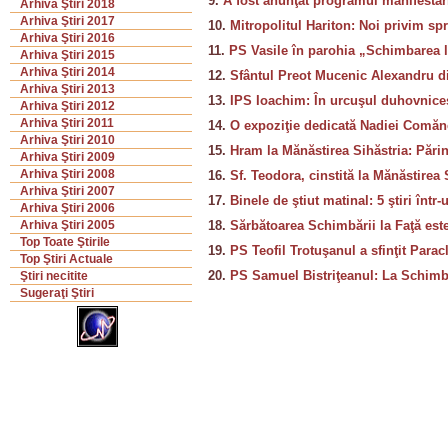
9.
A fost anunţat programul manifestări
Arhiva Ştiri 2018
Arhiva Ştiri 2017
10.
Mitropolitul Hariton: Noi privim spr
Arhiva Ştiri 2016
11.
PS Vasile în parohia „Schimbarea la
Arhiva Ştiri 2015
Arhiva Ştiri 2014
12.
Sfântul Preot Mucenic Alexandru din
Arhiva Ştiri 2013
13.
IPS Ioachim: În urcuşul duhovnices
Arhiva Ştiri 2012
Arhiva Ştiri 2011
14.
O expoziţie dedicată Nadiei Comănec
Arhiva Ştiri 2010
15.
Hram la Mănăstirea Sihăstria: Părin
Arhiva Ştiri 2009
Arhiva Ştiri 2008
16.
Sf. Teodora, cinstită la Mănăstirea 
Arhiva Ştiri 2007
17.
Binele de ştiut matinal: 5 ştiri înt
Arhiva Ştiri 2006
18.
Sărbătoarea Schimbării la Faţă este
Arhiva Ştiri 2005
Top Toate Ştirile
19.
PS Teofil Trotuşanul a sfinţit Parac
Top Ştiri Actuale
20.
PS Samuel Bistriţeanul: La Schimba
Ştiri necitite
Sugeraţi Ştiri