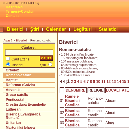
© 2005-2026 BISERICI.org
DespreNoi
Termeni+Condiţii
Contact
Biserici
Ştiri
Calendar
Legături
Statistici
Acasă
>
Biserici
> Romano-catolic
Biserici
Căutare:
Romano-catolic
- 1.394 biserici încărcate;
- 16.798 fotografii încărcate;
Caut Extins
- 134 messaje publicate;
- 63 informaţii suplimentare;
Biserici
Ştiri
- 86,44% indice completare;
Ortodox
- 89,53% indice localizare;
Romano-catolic
- 13.540.008 accesări.
Baptist
1
[
2
3
4
5
6
7
8
9
10
11
12
13
14
15
Reformat (Calvin)
Adventist
DENUMIRE
RELIGIE
LOCALITATE
Greco-catolic
Ruinele
Romano-
Penticostal
01
Bisericii
Abram
catolic
Creştin după Evanghelie
Catolice
Lutheran
Biserica
Romano-
02
Abrud
Biserica Evanghelică
Catolică
catolic
Română
Biserica
Romano-
03
Abuş
Unitarian
Catolică
catolic
Martorii lui Iehova