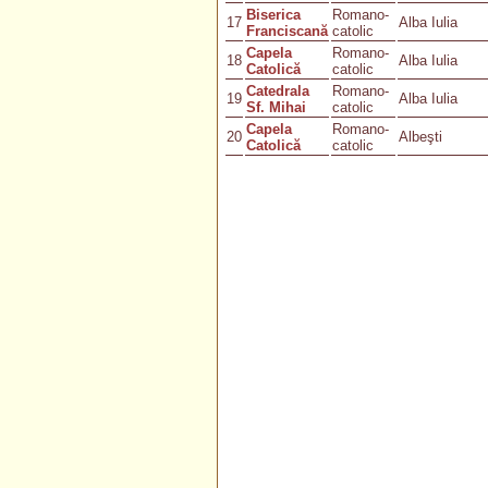
Biserica
Romano-
17
Alba Iulia
Franciscană
catolic
Capela
Romano-
18
Alba Iulia
Catolică
catolic
Catedrala
Romano-
19
Alba Iulia
Sf. Mihai
catolic
Capela
Romano-
20
Albeşti
Catolică
catolic