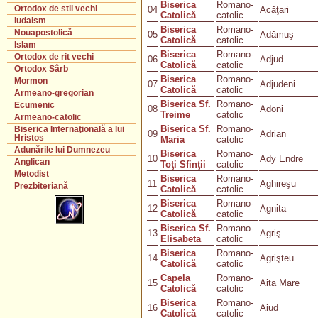
Biserica
Romano-
Ortodox de stil vechi
04
Acăţari
Catolică
catolic
Iudaism
Biserica
Romano-
Nouapostolică
05
Adămuş
Catolică
catolic
Islam
Biserica
Romano-
Ortodox de rit vechi
06
Adjud
Catolică
catolic
Ortodox Sârb
Biserica
Romano-
Mormon
07
Adjudeni
Catolică
catolic
Armeano-gregorian
Biserica Sf.
Romano-
Ecumenic
08
Adoni
Treime
catolic
Armeano-catolic
Biserica Sf.
Romano-
Biserica Internaţională a lui
09
Adrian
Hristos
Maria
catolic
Adunările lui Dumnezeu
Biserica
Romano-
10
Ady Endre
Anglican
Toţi Sfinţii
catolic
Metodist
Biserica
Romano-
11
Aghireşu
Prezbiteriană
Catolică
catolic
Biserica
Romano-
12
Agnita
Catolică
catolic
Biserica Sf.
Romano-
13
Agriş
Elisabeta
catolic
Biserica
Romano-
14
Agrişteu
Catolică
catolic
Capela
Romano-
15
Aita Mare
Catolică
catolic
Biserica
Romano-
16
Aiud
Catolică
catolic