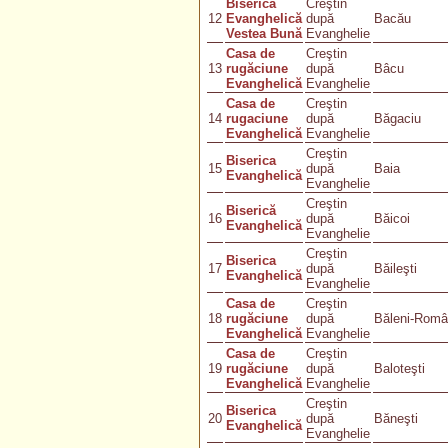
Biserica
Creştin
12
Evanghelică
după
Bacău
Vestea Bună
Evanghelie
Casa de
Creştin
13
rugăciune
după
Bâcu
Evanghelică
Evanghelie
Casa de
Creştin
14
rugaciune
după
Băgaciu
Evanghelică
Evanghelie
Creştin
Biserica
15
după
Baia
Evanghelică
Evanghelie
Creştin
Biserică
16
după
Băicoi
Evanghelică
Evanghelie
Creştin
Biserica
17
după
Băileşti
Evanghelică
Evanghelie
Casa de
Creştin
18
rugăciune
după
Băleni-Româ
Evanghelică
Evanghelie
Casa de
Creştin
19
rugăciune
după
Baloteşti
Evanghelică
Evanghelie
Creştin
Biserica
20
după
Băneşti
Evanghelică
Evanghelie