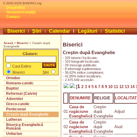
© 2005-2026 BISERICI.org
DespreNoi
Termeni+Condiţii
Contact
Biserici
Ştiri
Calendar
Legături
Statistici
Acasă
>
Biserici
> Creştin după
Biserici
Evanghelie
Creştin după Evanghelie
Căutare:
- 325 biserici încărcate;
- 319 fotografii încărcate;
- 29 messaje publicate;
Caut Extins
- 8 informaţii suplimentare;
Biserici
Ştiri
- 36,62% indice completare;
- 41,85% indice localizare;
Ortodox
- 2.475.540 accesări.
Romano-catolic
1
[
2
3
4
5
6
7
8
9
10
11
12
13
14
Baptist
Reformat (Calvin)
DENUMIRE
RELIGIE
LOCALITAT
Adventist
Greco-catolic
Casa de
Creştin
Penticostal
01
rugăciune
după
Adjud
Creştin după Evanghelie
Evanghelică
Evanghelie
Lutheran
Casa de
Creştin
Biserica Evanghelică
02
rugăciune
după
Aiud
Română
Evanghelică
Evanghelie
Unitarian