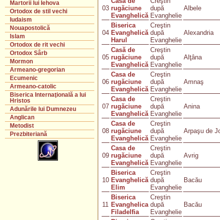
Casa de
Creştin
Martorii lui Iehova
03
rugăciune
după
Albele
Ortodox de stil vechi
Evanghelică
Evanghelie
Iudaism
Biserica
Creştin
Nouapostolică
04
Evanghelică
după
Alexandria
Islam
Harul
Evanghelie
Ortodox de rit vechi
Casă de
Creştin
Ortodox Sârb
05
rugăciune
după
Alţâna
Mormon
Evanghelică
Evanghelie
Armeano-gregorian
Casa de
Creştin
Ecumenic
06
rugăciune
după
Amnaş
Armeano-catolic
Evanghelică
Evanghelie
Biserica Internaţională a lui
Casa de
Creştin
Hristos
07
rugăciune
după
Anina
Adunările lui Dumnezeu
Evanghelică
Evanghelie
Anglican
Casa de
Creştin
Metodist
08
rugăciune
după
Arpaşu de J
Prezbiteriană
Evanghelică
Evanghelie
Casa de
Creştin
09
rugăciune
după
Avrig
Evanghelică
Evanghelie
Biserica
Creştin
10
Evanghelică
după
Bacău
Elim
Evanghelie
Biserica
Creştin
11
Evanghelica
după
Bacău
Filadelfia
Evanghelie