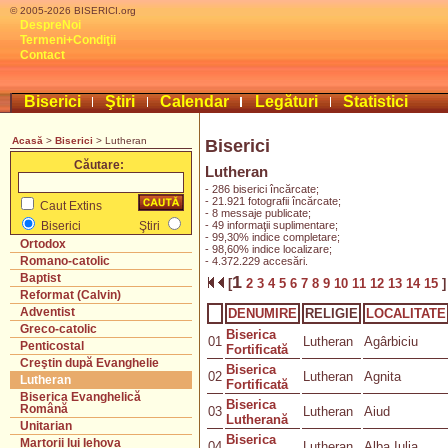
© 2005-2026 BISERICI.org
DespreNoi
Termeni+Condiţii
Contact
Biserici
Ştiri
Calendar
Legături
Statistici
Acasă
>
Biserici
> Lutheran
Biserici
Căutare:
Lutheran
- 286 biserici încărcate;
- 21.921 fotografii încărcate;
Caut Extins
- 8 messaje publicate;
- 49 informaţii suplimentare;
Biserici
Ştiri
- 99,30% indice completare;
Ortodox
- 98,60% indice localizare;
Romano-catolic
- 4.372.229 accesări.
Baptist
1
[
2
3
4
5
6
7
8
9
10
11
12
13
14
15
Reformat (Calvin)
Adventist
DENUMIRE
RELIGIE
LOCALITATE
Greco-catolic
Biserica
01
Lutheran
Agârbiciu
Penticostal
Fortificată
Creştin după Evanghelie
Biserica
02
Lutheran
Agnita
Lutheran
Fortificată
Biserica Evanghelică
Biserica
Română
03
Lutheran
Aiud
Lutherană
Unitarian
Biserica
Martorii lui Iehova
04
Lutheran
Alba Iulia