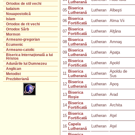
Lutherană
Ortodox de stil vechi
Biserica
Iudaism
05
Lutheran
Albeşti
Lutherană
Nouapostolică
Biserica
Islam
06
Lutheran
Alma Vii
Fortificată
Ortodox de rit vechi
Biserica
Ortodox Sârb
07
Lutheran
Alţâna
Fortificată
Mormon
Biserica
Armeano-gregorian
08
Lutheran
Amnaş
Lutherană
Ecumenic
Armeano-catolic
Biserica
09
Lutheran
Apaţa
Lutherană
Biserica Internaţională a lui
Hristos
Biserica
10
Lutheran
Apold
Adunările lui Dumnezeu
Fortificată
Anglican
Biserica
Apoldu de
11
Lutheran
Metodist
Lutherană
Sus
Prezbiteriană
Biserica
12
Lutheran
Apoş
Lutherană
Biserica
13
Lutheran
Arad
Roşie
Biserica
14
Lutheran
Archita
Fortificată
Biserica
15
Lutheran
Aţel
Fortificată
Capela
16
Lutheran
Aţel
Lutherană
Biserica