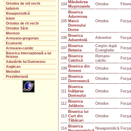
Mănăstirea
Ortodox de stil vechi
104
Ortodox
Fition
Muşinoaiele
Iudaism
Biserica
Nouapostolică
Adormirea
Islam
105
Maicii
Ortodox
Focşa
Ortodox de rit vechi
Domnului
Ortodox Sârb
Donie
Mormon
Biserica
106
Adventist
Focşa
Armeano-gregorian
Adventistă
Ecumenic
Biserica
Creştin după
107
Focşa
Armeano-catolic
Betania
Evanghelie
Biserica Internaţională a lui
Biserica
Romano-
Hristos
108
Focşa
Catolică
catolic
Adunările lui Dumnezeu
Biserica din
Anglican
109
Ortodox
Focşa
Armeni
Metodist
Biserica
Prezbiteriană
110
Ortodox
Focşa
Domnească
Biserica
111
Înălţarea
Ortodox
Focşa
Domnului
Biserica
112
Ortodox
Focşa
Jelăboiu
Biserica lui
113
Curt din
Ortodox
Focşa
Tăbăcari
Biserica
114
Nouapostolică
Focşa
Nouapostolică