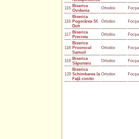
Biserica
115
Ortodox
Focşa
Ovidenia
Biserica
116
Pogorârea Sf.
Ortodox
Focşa
Duh
Biserica
117
Ortodox
Focşa
Precista
Biserica
118
Proorocul
Ortodox
Focşa
Samuil
Biserica
119
Ortodox
Focşa
Săpunaru
Biserica
120
Schimbarea la
Ortodox
Focşa
Faţă cimitir