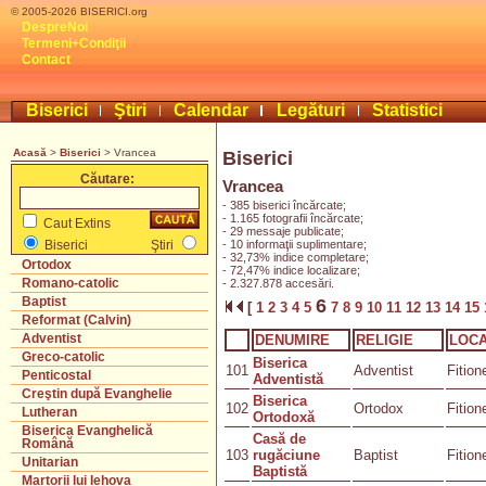
© 2005-2026 BISERICI.org
DespreNoi
Termeni+Condiţii
Contact
Biserici
Ştiri
Calendar
Legături
Statistici
Acasă
>
Biserici
> Vrancea
Biserici
Căutare:
Vrancea
- 385 biserici încărcate;
- 1.165 fotografii încărcate;
Caut Extins
- 29 messaje publicate;
- 10 informaţii suplimentare;
Biserici
Ştiri
- 32,73% indice completare;
Ortodox
- 72,47% indice localizare;
Romano-catolic
- 2.327.878 accesări.
Baptist
6
[
1
2
3
4
5
7
8
9
10
11
12
13
14
15
Reformat (Calvin)
Adventist
DENUMIRE
RELIGIE
LOCA
Greco-catolic
Biserica
101
Adventist
Fition
Penticostal
Adventistă
Creştin după Evanghelie
Biserica
102
Ortodox
Fition
Lutheran
Ortodoxă
Biserica Evanghelică
Casă de
Română
103
rugăciune
Baptist
Fition
Unitarian
Baptistă
Martorii lui Iehova