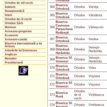
Ortodoxă
Ortodox de stil vechi
Biserica
364
Ortodox
Varniţa
Iudaism
Ortodoxă
Nouapostolică
Biserica
365
Ortodox
Vărsătura
Islam
Ortodoxă
Ortodox de rit vechi
Biserica
Ortodox Sârb
Cuvioasa
366
Ortodox
Vârteşcoiu
Mormon
Parascheva
Armeano-gregorian
Rotăreşti
Ecumenic
Biserica
367
Ortodox
Verdea
Armeano-catolic
Ortodoxă
Biserica Internaţională a lui
Biserica
Hristos
Vetreşti-
368
Ortodoxă
Ortodox
Adunările lui Dumnezeu
Herăstrău
Herăstrău
Anglican
Biserica Sf.
Vetreşti-
Metodist
369
Ortodox
Voievozi
Herăstrău
Prezbiteriană
Biserica
370
Ortodox
Vidra
Ortodoxă
Biserica
371
Ortodox
Viişoara
Ortodoxă
Biserica Sf.
372
Ortodox
Viişoara
Voievozi
Ortodox
Biserica
373
de rit
Vintileasca
Rusă
vechi
Biserica Sf.
374
Ortodox
Vintileasca
Apostoli