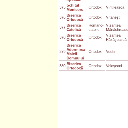
Schitul
375
Ortodox
Vintileasca
Monteoru
Biserica
376
Ortodox
Vităneşti
Ortodoxă
Biserica
Romano-
Vizantea
377
Catolică
catolic
Mănăstireas
Biserica
Vizantea
378
Ortodox
Ortodoxă
Răzăşească
Biserica
Adormirea
379
Ortodox
Voetin
Maicii
Domnului
Biserica
380
Ortodox
Voloşcani
Ortodoxă