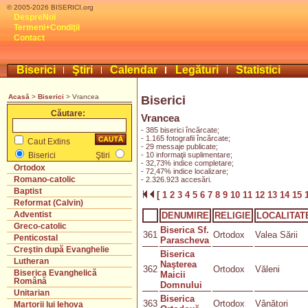
© 2005-2026 BISERICI.org
DespreNoi
Termeni+Condiţii
Contact
Biserici
Ştiri
Calendar
Legături
Statistici
Acasă
>
Biserici
> Vrancea
Biserici
Căutare:
Vrancea
- 385 biserici încărcate;
- 1.165 fotografii încărcate;
Caut Extins
- 29 messaje publicate;
- 10 informaţii suplimentare;
Biserici
Ştiri
- 32,73% indice completare;
Ortodox
- 72,47% indice localizare;
Romano-catolic
- 2.326.923 accesări.
Baptist
[
1
2
3
4
5
6
7
8
9
10
11
12
13
14
15
Reformat (Calvin)
Adventist
DENUMIRE
RELIGIE
LOCALITAT
Greco-catolic
Biserica Sf.
361
Ortodox
Valea Sării
Penticostal
Parascheva
Creştin după Evanghelie
Biserica
Lutheran
Naşterea
362
Ortodox
Văleni
Biserica Evanghelică
Maicii
Română
Domnului
Unitarian
Biserica
363
Ortodox
Vânători
Martorii lui Iehova