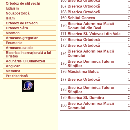
166
Biserica Ortodoxă
O
Ortodox de stil vechi
167
Biserica Ortodoxă
O
Iudaism
168
Biserica Ortodoxă
O
Nouapostolică
169
Schitul Oancea
O
Islam
Ortodox de rit vechi
Biserica Adormirea Maicii
170
O
Domnului din Deal
Ortodox Sârb
Mormon
171
Biserica Sf. Voievozi din Vale
O
Armeano-gregorian
172
Biserica Ortodoxă
O
Ecumenic
173
Biserica Ortodoxă
O
Armeano-catolic
Biserica Adormirea Maicii
Biserica Internaţională a lui
174
O
Domnului
Hristos
Biserica Duminica Tuturor
Adunările lui Dumnezeu
175
O
Sfinţílor
Anglican
Metodist
176
Mănăstirea Buluc
O
Prezbiteriană
177
Biserica Ortodoxă
O
Biserica Duminica Tuturor
178
O
Sfinţilor
179
Biserica Sf. Dumitru
O
Biserica Adormirea Maicii
180
O
Domnului