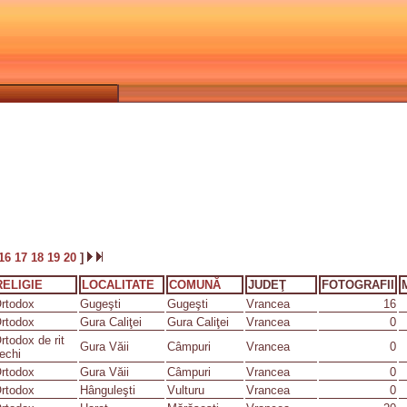
16
17
18
19
20
]
RELIGIE
LOCALITATE
COMUNĂ
JUDEŢ
FOTOGRAFII
rtodox
Gugeşti
Gugeşti
Vrancea
16
rtodox
Gura Caliţei
Gura Caliţei
Vrancea
0
rtodox de rit
Gura Văii
Câmpuri
Vrancea
0
echi
rtodox
Gura Văii
Câmpuri
Vrancea
0
rtodox
Hânguleşti
Vulturu
Vrancea
0