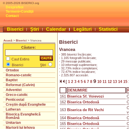
© 2005-2026 BISERICI.org
DespreNoi
Termeni+Condiţii
Contact
Biserici
Ştiri
Calendar
Legături
Statistici
Acasă
>
Biserici
> Vrancea
Biserici
Căutare:
Vrancea
- 385 biserici încărcate;
- 1.165 fotografii încărcate;
Caut Extins
- 29 messaje publicate;
- 10 informaţii suplimentare;
Biserici
Ştiri
- 32,73% indice completare;
Ortodox
- 72,47% indice localizare;
Romano-catolic
- 2.325.807 accesări.
Baptist
9
[
1
2
3
4
5
6
7
8
10
11
12
13
14
15
Reformat (Calvin)
Adventist
DENUMIRE
Greco-catolic
161
Biserica Sf. Voievozi
O
Penticostal
162
Biserica Ortodoxă
O
Creştin după Evanghelie
O
Lutheran
163
Biserica de Rit Vechi
v
Biserica Evanghelică
164
Biserica Ortodoxă
O
Română
Unitarian
165
Biserica Ortodoxă
O
Martorii lui Iehova