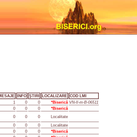
MESAJE
INFO
ŞTIRI
LOCALIZARE
COD LMI
1
0
0
*Biserică
VN-II-m-B-06511
0
0
0
*Biserică
0
0
0
Localitate
0
0
0
Localitate
0
0
0
*Biserică