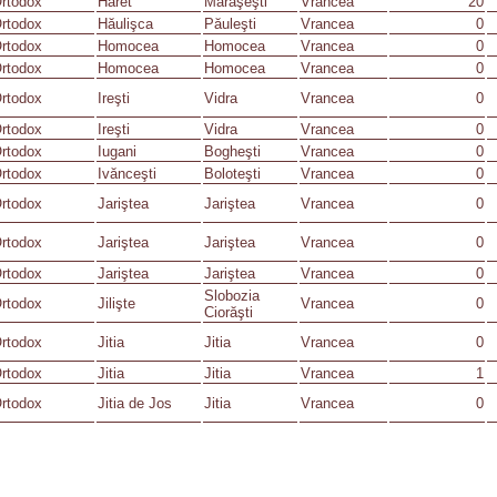
rtodox
Haret
Mărăşeşti
Vrancea
20
rtodox
Hăulişca
Păuleşti
Vrancea
0
rtodox
Homocea
Homocea
Vrancea
0
rtodox
Homocea
Homocea
Vrancea
0
rtodox
Ireşti
Vidra
Vrancea
0
rtodox
Ireşti
Vidra
Vrancea
0
rtodox
Iugani
Bogheşti
Vrancea
0
rtodox
Ivănceşti
Boloteşti
Vrancea
0
rtodox
Jariştea
Jariştea
Vrancea
0
rtodox
Jariştea
Jariştea
Vrancea
0
rtodox
Jariştea
Jariştea
Vrancea
0
Slobozia
rtodox
Jilişte
Vrancea
0
Ciorăşti
rtodox
Jitia
Jitia
Vrancea
0
rtodox
Jitia
Jitia
Vrancea
1
rtodox
Jitia de Jos
Jitia
Vrancea
0