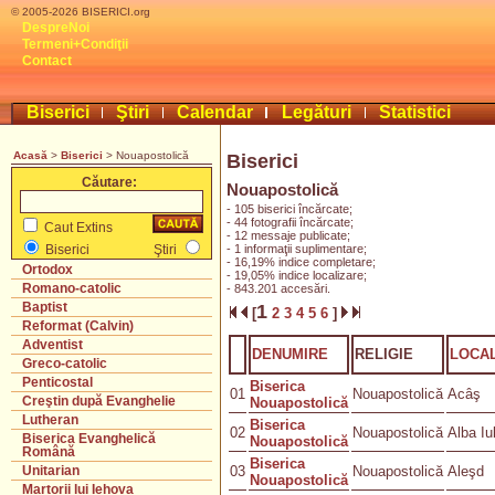
© 2005-2026 BISERICI.org
DespreNoi
Termeni+Condiţii
Contact
Biserici
Ştiri
Calendar
Legături
Statistici
Acasă
>
Biserici
> Nouapostolică
Biserici
Căutare:
Nouapostolică
- 105 biserici încărcate;
- 44 fotografii încărcate;
Caut Extins
- 12 messaje publicate;
- 1 informaţii suplimentare;
Biserici
Ştiri
- 16,19% indice completare;
Ortodox
- 19,05% indice localizare;
Romano-catolic
- 843.201 accesări.
Baptist
1
[
2
3
4
5
6
]
Reformat (Calvin)
Adventist
DENUMIRE
RELIGIE
LOCAL
Greco-catolic
Penticostal
Biserica
01
Nouapostolică
Acâş
Creştin după Evanghelie
Nouapostolică
Lutheran
Biserica
02
Nouapostolică
Alba Iu
Biserica Evanghelică
Nouapostolică
Română
Biserica
03
Nouapostolică
Aleşd
Unitarian
Nouapostolică
Martorii lui Iehova