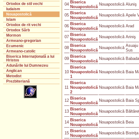
Biserica
Ortodox de stil vechi
04
Nouapostolică
Aluniş
Nouapostolică
Iudaism
Biserica
Nouapostolică
05
Nouapostolică
Apele V
Nouapostolică
Islam
Biserica
Ortodox de rit vechi
06
Nouapostolică
Arad
Nouapostolică
Ortodox Sârb
Biserica
Mormon
07
Nouapostolică
Ariniş
Nouapostolică
Armeano-gregorian
Biserica
Asuaju
Ecumenic
08
Nouapostolică
Nouapostolică
Sus
Armeano-catolic
Biserica
Biserica Internaţională a lui
09
Nouapostolică
Babad
Hristos
Nouapostolică
Adunările lui Dumnezeu
Biserica
Anglican
10
Nouapostolică
Nouapostolică
Baia M
Metodist
1
Prezbiteriană
Biserica
11
Nouapostolică
Nouapostolică
Baia M
2
Biserica
12
Nouapostolică
Baia Sp
Nouapostolică
Biserica
13
Nouapostolică
Băltăreţ
Nouapostolică
Biserica
14
Nouapostolică
Beia
Nouapostolică
Biserica
15
Nouapostolică
Bistriţa
Nouapostolică