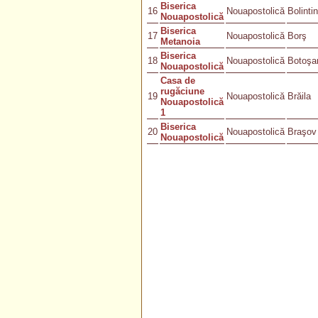
Biserica
16
Nouapostolică
Bolinti
Nouapostolică
Biserica
17
Nouapostolică
Borş
Metanoia
Biserica
18
Nouapostolică
Botoşa
Nouapostolică
Casa de
rugăciune
19
Nouapostolică
Brăila
Nouapostolică
1
Biserica
20
Nouapostolică
Braşov
Nouapostolică